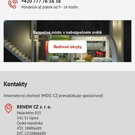
+420 777 76 16 38
Pondelok až piatok od 9 - 16 hodin.
Bezpečné místo v nebezpečném světě
Rodinné úkryty
Kontakty
Internetový obchod IMOD. CZ prevádzkuje spoločnosť:
RENEW CZ s​. r​. o​.
Palackého 833
542 32 Úpice
Česká republika
IČO: 28806689
DIČ: CZ28806689