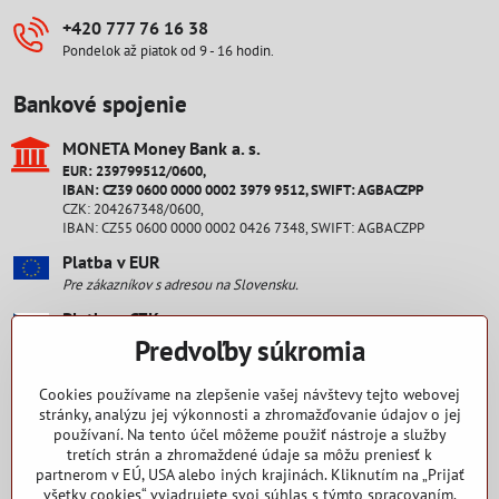
+420 777 76 16 38
Pondelok až piatok od 9 - 16 hodin.
Bankové spojenie
MONETA Money Bank a​. s​.
EUR: 239799512/0600,
IBAN: CZ39 0600 0000 0002 3979 9512, SWIFT: AGBACZPP
CZK: 204267348/0600,
IBAN: CZ55 0600 0000 0002 0426 7348, SWIFT: AGBACZPP
Platba v EUR
Pre zákazníkov s adresou na Slovensku.
Platba v CZK
Pre zákazníkov s adresou v ČR.
Predvoľby súkromia
Staňte sa fanúšikom
Cookies používame na zlepšenie vašej návštevy tejto webovej
stránky, analýzu jej výkonnosti a zhromažďovanie údajov o jej
používaní. Na tento účel môžeme použiť nástroje a služby
Facebook
tretích strán a zhromaždené údaje sa môžu preniesť k
partnerom v EÚ, USA alebo iných krajinách. Kliknutím na „Prijať
Ako nakupovať
všetky cookies“ vyjadrujete svoj súhlas s týmto spracovaním.