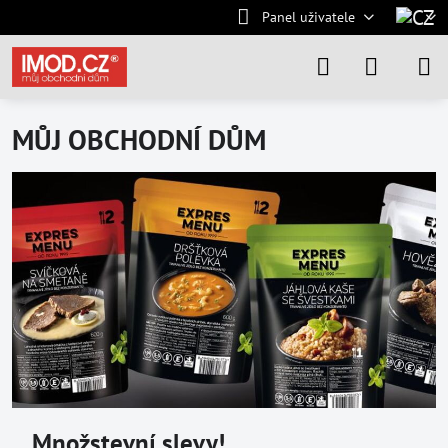
Panel uživatele
MŮJ OBCHODNÍ DŮM
Množstevní slevy!