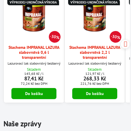
VÝPRODEJ-UKONČENÁ VÝROBA
VÝPRODEJ-UKONČENÁ VÝROBA
30%
30%
Stachema IMPRANAL LAZURA
Stachema IMPRANAL LAZURA
slabovrstvá 0,6 l
slabovrstvá 2,2 l
transparentní
transparentní
L
Lazurovací lak slabovrstvý bezbarvý
Lazurovací lak slabovrstvý bezbarvý
Skladem
Skladem
145,68 Kč
/ l
121,97 Kč
/ l
87,41 Kč
268,33 Kč
72,24 Kč
bez DPH
221,76 Kč
bez DPH
Do košíku
Do košíku
Naše zprávy