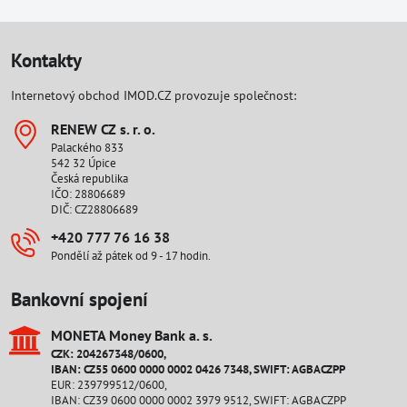
Kontakty
Internetový obchod IMOD.CZ provozuje společnost:
RENEW CZ s​. r​. o​.
Palackého 833
542 32 Úpice
Česká republika
IČO: 28806689
DIČ: CZ28806689
+420 777 76 16 38
Pondělí až pátek od 9 - 17 hodin.
Bankovní spojení
MONETA Money Bank a​. s​.
CZK: 204267348/0600,
IBAN: CZ55 0600 0000 0002 0426 7348, SWIFT: AGBACZPP
EUR: 239799512/0600,
IBAN: CZ39 0600 0000 0002 3979 9512, SWIFT: AGBACZPP