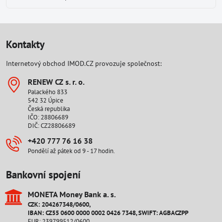
Kontakty
Internetový obchod IMOD.CZ provozuje společnost:
RENEW CZ s​. r​. o​.
Palackého 833
542 32 Úpice
Česká republika
IČO: 28806689
DIČ: CZ28806689
+420 777 76 16 38
Pondělí až pátek od 9 - 17 hodin.
Bankovní spojení
MONETA Money Bank a​. s​.
CZK: 204267348/0600,
IBAN: CZ55 0600 0000 0002 0426 7348, SWIFT: AGBACZPP
EUR: 239799512/0600,