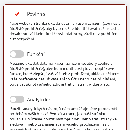
Povinné
Naše webová stránka ukládá data na vašem zařízení (cookies a
úložiště prohlížeče), aby bylo možné identifikovat vaši relaci a
dosáhnout základní funkčnosti platformy, zážitku z prohlížení
a zabezpečení.
Funkční
Můžeme ukládat data na vašem zařízení (soubory cookie a
úložiště prohlížeče), abychom mohli poskytovat doplňkové
funkce, které zlepšují váš zážitek z prohlížení, ukládat některé
vaše preference bez uživatelského účtu nebo bez přihlášení,
používat skripty a/nebo zdroje třetích stran, widgety atd.
Analytické
Použití analytických nástrojů nám umožňuje lépe porozumět
potřebám našich návštěvníků a tomu, jak naši stránku
používají. Můžeme použít nástroje první nebo třetí strany ke
sledování nebo zaznamenávání vašeho procházení našich
webových stránek, k analýze nástrojů nebo komponent, se