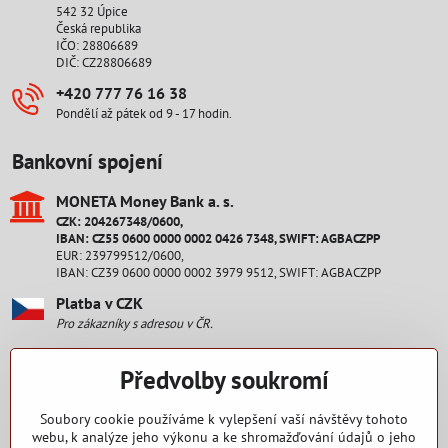
542 32 Úpice
Česká republika
IČO: 28806689
DIČ: CZ28806689
+420 777 76 16 38
Pondělí až pátek od 9 - 17 hodin.
Bankovní spojení
MONETA Money Bank a​. s​.
CZK: 204267348/0600,
IBAN: CZ55 0600 0000 0002 0426 7348, SWIFT: AGBACZPP
EUR: 239799512/0600,
IBAN: CZ39 0600 0000 0002 3979 9512, SWIFT: AGBACZPP
Platba v CZK
Pro zákazníky s adresou v ČR.
Platba v EUR
Předvolby soukromí
Pro zákazníky s adresou na Slovensku.
Staňte se fanouškem
Soubory cookie používáme k vylepšení vaší návštěvy tohoto
webu, k analýze jeho výkonu a ke shromažďování údajů o jeho