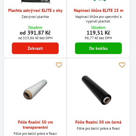
Plachta zakrývací ELITE s oky
Napínací šňůra ELITE 25 m
Zakrývací plachta
Napínací šňůra pro upevnění a
vypnutí plachet.
Skladem
Skladem
od 391,87 Kč
119,51 Kč
od 323,86 Kč
bez DPH
98,77 Kč
bez DPH
Zobrazit
Do košíku
Fólie fixační 50 cm
Fólie fixační 50 cm černá
transparentní
Fólie pro balící práce a fixaci
Fólie pro balící práce a fixaci