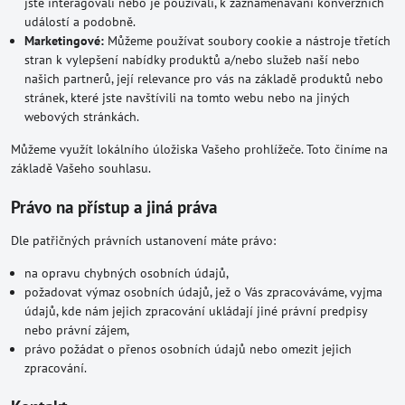
jste interagovali nebo je používali, k zaznamenávání konverzních
událostí a podobně.
Marketingové:
Můžeme používat soubory cookie a nástroje třetích
stran k vylepšení nabídky produktů a/nebo služeb naší nebo
našich partnerů, její relevance pro vás na základě produktů nebo
stránek, které jste navštívili na tomto webu nebo na jiných
webových stránkách.
Můžeme využít lokálního úložiska Vašeho prohlížeče. Toto činíme na
základě Vašeho souhlasu.
Právo na přístup a jiná práva
Dle patřičných právních ustanovení máte právo:
na opravu chybných osobních údajů,
požadovat výmaz osobních údajů, jež o Vás zpracováváme, vyjma
údajů, kde nám jejich zpracování ukládají jiné právní predpisy
nebo právní zájem,
právo požádat o přenos osobních údajů nebo omezit jejich
zpracování.