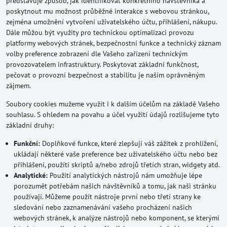
představuje způsob, jak identifikovat konkrétního návštevníka a
poskytnout mu možnost průběžné interakce s webovou stránkou,
zejména umožnění vytvoření uživatelského účtu, přihlášení, nákupu.
Dále můžou být využity pro technickou optimalizaci provozu
platformy webových stránek, bezpečnostní funkce a technický záznam
volby preference zobrazení dle Vašeho zařízení technickým
provozovatelem infrastruktury. Poskytovat základní funkčnost,
pečovat o provozní bezpečnost a stabilitu je naším oprávněným
zájmem.
Soubory cookies mužeme využít i k dalším účelům na základě Vašeho
souhlasu. S ohledem na povahu a účel využití údajů rozlišujeme tyto
základní druhy:
Funkční:
Doplňkové funkce, které zlepšují váš zážitek z prohlížení,
ukládají některé vaše preference bez uživatelského účtu nebo bez
přihlášení, použítí skriptů a/nebo zdrojů třetích stran, widgety atd.
Analytické:
Použití analytických nástrojů nám umožňuje lépe
porozumět potřebám našich návštěvníků a tomu, jak naši stránku
používají. Můžeme použít nástroje první nebo třetí strany ke
sledování nebo zaznamenávání vašeho procházení našich
webových stránek, k analýze nástrojů nebo komponent, se kterými