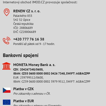
Internetový obchod IMOD.CZ provozuje společnost:
RENEW CZ s​. r​. o​.
Palackého 833
542 32 Úpice
Česká republika
IČO: 28806689
DIČ: CZ28806689
+420 777 76 16 38
Pondělí až pátek od 9 - 17 hodin.
Bankovní spojení
MONETA Money Bank a​. s​.
CZK: 204267348/0600,
IBAN: CZ55 0600 0000 0002 0426 7348, SWIFT: AGBACZPP
EUR: 239799512/0600,
IBAN: CZ39 0600 0000 0002 3979 9512, SWIFT: AGBACZPP
Platba v CZK
Pro zákazníky s adresou v ČR.
Platba v EUR
Pro zákazníky s adresou na Slovensku.