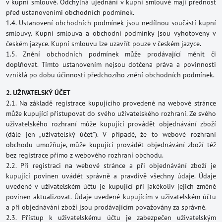
v kupní smlouvě. Odchylná ujednání v kupní smlouvě mají přednost
před ustanoveními obchodních podmínek.
1.4. Ustanovení obchodních podmínek jsou nedílnou součástí kupní
smlouvy. Kupní smlouva a obchodní podmínky jsou vyhotoveny v
českém jazyce. Kupní smlouvu lze uzavřít pouze v českém jazyce.
1.5. Znění obchodních podmínek může prodávající měnit či
doplňovat. Tímto ustanovením nejsou dotčena práva a povinnosti
vzniklá po dobu účinnosti předchozího znění obchodních podmínek.
2. UŽIVATELSKÝ ÚČET
2.1. Na základě registrace kupujícího provedené na webové stránce
může kupující přistupovat do svého uživatelského rozhraní. Ze svého
uživatelského rozhraní může kupující provádět objednávání zboží
(dále jen „uživatelský účet"). V případě, že to webové rozhraní
obchodu umožňuje, může kupující provádět objednávání zboží též
bez registrace přímo z webového rozhraní obchodu.
2.2. Při registraci na webové stránce a při objednávání zboží je
kupující povinen uvádět správně a pravdivě všechny údaje. Údaje
uvedené v uživatelském účtu je kupující při jakékoliv jejich změně
povinen aktualizovat. Údaje uvedené kupujícím v uživatelském účtu
a při objednávání zboží jsou prodávajícím považovány za správné.
2.3. Přístup k uživatelskému účtu je zabezpečen uživatelským