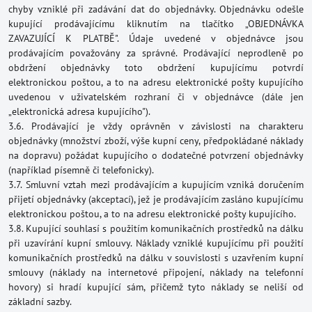
chyby vzniklé při zadávání dat do objednávky. Objednávku odešle
kupující prodávajícímu kliknutím na tlačítko „OBJEDNÁVKA
ZAVAZUJÍCÍ K PLATBĚ". Údaje uvedené v objednávce jsou
prodávajícím považovány za správné. Prodávající neprodleně po
obdržení objednávky toto obdržení kupujícímu potvrdí
elektronickou poštou, a to na adresu elektronické pošty kupujícího
uvedenou v uživatelském rozhraní či v objednávce (dále jen
„elektronická adresa kupujícího").
3.6. Prodávající je vždy oprávněn v závislosti na charakteru
objednávky (množství zboží, výše kupní ceny, předpokládané náklady
na dopravu) požádat kupujícího o dodatečné potvrzení objednávky
(například písemně či telefonicky).
3.7. Smluvní vztah mezi prodávajícím a kupujícím vzniká doručením
přijetí objednávky (akceptací), jež je prodávajícím zasláno kupujícímu
elektronickou poštou, a to na adresu elektronické pošty kupujícího.
3.8. Kupující souhlasí s použitím komunikačních prostředků na dálku
při uzavírání kupní smlouvy. Náklady vzniklé kupujícímu při použití
komunikačních prostředků na dálku v souvislosti s uzavřením kupní
smlouvy (náklady na internetové připojení, náklady na telefonní
hovory) si hradí kupující sám, přičemž tyto náklady se neliší od
základní sazby.