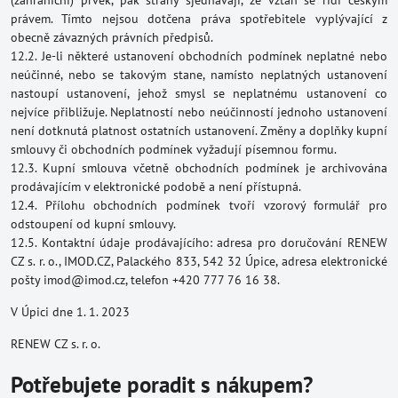
(zahraniční) prvek, pak strany sjednávají, že vztah se řídí českým
právem. Tímto nejsou dotčena práva spotřebitele vyplývající z
obecně závazných právních předpisů.
12.2. Je-li některé ustanovení obchodních podmínek neplatné nebo
neúčinné, nebo se takovým stane, namísto neplatných ustanovení
nastoupí ustanovení, jehož smysl se neplatnému ustanovení co
nejvíce přibližuje. Neplatností nebo neúčinností jednoho ustanovení
není dotknutá platnost ostatních ustanovení. Změny a doplňky kupní
smlouvy či obchodních podmínek vyžadují písemnou formu.
12.3. Kupní smlouva včetně obchodních podmínek je archivována
prodávajícím v elektronické podobě a není přístupná.
12.4. Přílohu obchodních podmínek tvoří vzorový formulář pro
odstoupení od kupní smlouvy.
12.5. Kontaktní údaje prodávajícího: adresa pro doručování RENEW
CZ s. r. o., IMOD.CZ, Palackého 833, 542 32 Úpice, adresa elektronické
pošty imod@imod.cz, telefon +420 777 76 16 38.
V Úpici dne 1. 1. 2023
RENEW CZ s. r. o.
Potřebujete poradit s nákupem?