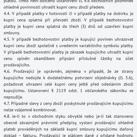
platbu. Tímto není dotčeno ustanovení čl. 4.6 obchodních podmínek
ohledně povinnosti uhradit kupní cenu zboží předem.
4.4. V případě platby v hotovosti či v případě platby na dobírku je
kupní cena splatná při převzetí zboží. V případě bezhotovostní
platby je kupní cena splatná do třech (3) dnů od uzavření kupní
smlouvy.
4.5. V případě bezhotovostní platby je kupující povinen uhrazovat
kupní cenu zboží společně s uvedením variabilního symbolu platby.
V případě bezhotovostní platby je závazek kupujícího uhradit kupní
cenu splněn okamžikem připsání příslušné částky na účet
prodávajícího.
4.6. Prodávající je oprávněn, zejména v případě, že ze strany
kupujícího nedojde k dodatečnému potvrzení objednávky (čl. 3.6),
požadovat uhrazení celé kupní ceny ještě před odesláním zboží
kupujícímu. Ustanovení § 2119 odst. 1 občanského zákoníku se
nepoužije.
4.7. Případné slevy z ceny zboží poskytnuté prodávajícím kupujícímu
nelze vzájemně kombinovat.
4.8. Je-li to v obchodním styku obvyklé nebo je-li tak stanoveno
obecně závaznými právními předpisy, vystaví prodávající ohledně
plateb prováděných na základě kupní smlouvy kupujícímu daňový
doklad – fakturu. Prodávající je plátcem daně z přidané hodnoty.