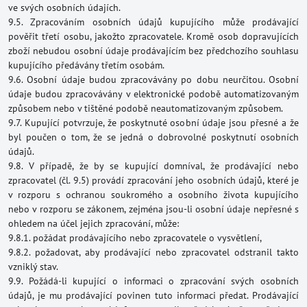
ve svých osobních údajích.
9.5. Zpracováním osobních údajů kupujícího může prodávající
pověřit třetí osobu, jakožto zpracovatele. Kromě osob dopravujících
zboží nebudou osobní údaje prodávajícím bez předchozího souhlasu
kupujícího předávány třetím osobám.
9.6. Osobní údaje budou zpracovávány po dobu neurčitou. Osobní
údaje budou zpracovávány v elektronické podobě automatizovaným
způsobem nebo v tištěné podobě neautomatizovaným způsobem.
9.7. Kupující potvrzuje, že poskytnuté osobní údaje jsou přesné a že
byl poučen o tom, že se jedná o dobrovolné poskytnutí osobních
údajů.
9.8. V případě, že by se kupující domníval, že prodávající nebo
zpracovatel (čl. 9.5) provádí zpracování jeho osobních údajů, které je
v rozporu s ochranou soukromého a osobního života kupujícího
nebo v rozporu se zákonem, zejména jsou-li osobní údaje nepřesné s
ohledem na účel jejich zpracování, může:
9.8.1. požádat prodávajícího nebo zpracovatele o vysvětlení,
9.8.2. požadovat, aby prodávající nebo zpracovatel odstranil takto
vzniklý stav.
9.9. Požádá-li kupující o informaci o zpracování svých osobních
údajů, je mu prodávající povinen tuto informaci předat. Prodávající