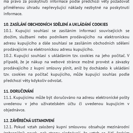
má právo za poskytnutí informace podle předchozí věty požadovat
přiměřenou úhradu nepřevyšující náklady nezbytné na poskytnutí
informace.
10. ZASÍLÁNÍ OBCHODNÍCH SDĚLENÍ A UKLÁDÁNÍ COOKIES
10.1. Kupující souhlasí se zasíláním informací souvisejících se
zbožím, službami nebo podnikem prodávajícího na elektronickou
adresu kupujícího a dále souhlasí se zasíláním obchodních sdělení
prodávajícím na elektronickou adresu kupujícího.
10.2. Kupující souhlasí s ukládáním tzv. cookies na jeho počítač. V
případě, že je nákup na webové stránce možné provést a závazky
prodávajícího z kupní smlouvy plnit, aniž by docházelo k ukládání
tzv. cookies na počítač kupujícího, může kupující souhlas podle
předchozí věty kdykoliv odvolat.
11. DORUČOVÁNÍ
11.1. Kupujícímu může být doručováno na adresu elektronické pošty
uvedenou v jeho uživatelském účtu či uvedenou kupujícím v
objednávce.
12. ZÁVĚREČNÁ USTANOVENÍ
12.1. Pokud vztah založený kupní smlouvou obsahuje mezinárodní