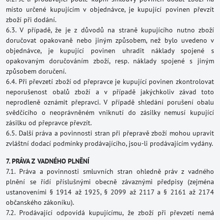
místo určené kupujícím v objednávce, je kupující povinen převzít
zboží při dodání.
6.3. V případě, že je z důvodů na straně kupujícího nutno zboží
doručovat opakovaně nebo jiným způsobem, než bylo uvedeno v
objednávce, je kupující povinen uhradit náklady spojené s
opakovaným doručováním zboží, resp. náklady spojené s jiným
způsobem doručení.
6.4. Při převzetí zboží od přepravce je kupující povinen zkontrolovat
neporušenost obalů zboží a v případě jakýchkoliv závad toto
neprodleně oznámit přepravci. V případě shledání porušení obalu
svědčícího o neoprávněném vniknutí do zásilky nemusí kupující
zásilku od přepravce převzít.
6.5. Další práva a povinnosti stran při přepravě zboží mohou upravit
zvláštní dodací podmínky prodávajícího, jsou-li prodávajícím vydány.
7. PRÁVA Z VADNÉHO PLNĚNÍ
7.1. Práva a povinnosti smluvních stran ohledně práv z vadného
plnění se řídí příslušnými obecně závaznými předpisy (zejména
ustanoveními § 1914 až 1925, § 2099 až 2117 a § 2161 až 2174
občanského zákoníku).
7.2. Prodávající odpovídá kupujícímu, že zboží při převzetí nemá