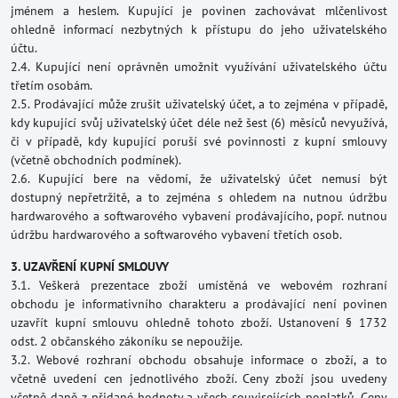
jménem a heslem. Kupující je povinen zachovávat mlčenlivost
ohledně informací nezbytných k přístupu do jeho uživatelského
účtu.
2.4. Kupující není oprávněn umožnit využívání uživatelského účtu
třetím osobám.
2.5. Prodávající může zrušit uživatelský účet, a to zejména v případě,
kdy kupující svůj uživatelský účet déle než šest (6) měsíců nevyužívá,
či v případě, kdy kupující poruší své povinnosti z kupní smlouvy
(včetně obchodních podmínek).
2.6. Kupující bere na vědomí, že uživatelský účet nemusí být
dostupný nepřetržitě, a to zejména s ohledem na nutnou údržbu
hardwarového a softwarového vybavení prodávajícího, popř. nutnou
údržbu hardwarového a softwarového vybavení třetích osob.
3. UZAVŘENÍ KUPNÍ SMLOUVY
3.1. Veškerá prezentace zboží umístěná ve webovém rozhraní
obchodu je informativního charakteru a prodávající není povinen
uzavřít kupní smlouvu ohledně tohoto zboží. Ustanovení § 1732
odst. 2 občanského zákoníku se nepoužije.
3.2. Webové rozhraní obchodu obsahuje informace o zboží, a to
včetně uvedení cen jednotlivého zboží. Ceny zboží jsou uvedeny
včetně daně z přidané hodnoty a všech souvisejících poplatků. Ceny