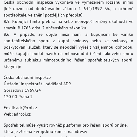
Česká obchodní inspekce vykonává ve vymezeném rozsahu mimo
jiné dozor nad dodržováním zákona č. 634/1992 Sb., o ochraně
spotřebitele, ve znění pozdějších předpisů.
8.5. Kupující tímto přebírá na sebe nebezpečí změny okolností ve
smyslu § 1765 odst. 2 občanského zákoníku.
8.6. V případě, že dojde mezi námi a kupujícím ke vzniku
spotřebitelského sporu z kupní smlouvy nebo ze smlouvy o
poskytování služeb, který se nepodaří vyřešit vzájemnou dohodou,
může kupující podat návrh na mimosoudní řešení takového sporu
určenému subjektu mimosoudního řešení spotřebitelských sporů,
kterým je
Česká obchodní inspekce
Ústřední inspektorát - oddělení ADR
Gorazdova 1969/24
120 00 Praha 2
Email: adr@coi.cz
Web: adr.coi.cz
Spotřebitel může využít rovněž platformu pro řešení sporů online,
která je zřízena Evropskou komisí na adrese: