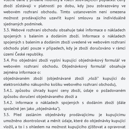
zboží zůstávají v platnosti po dobu, kdy jsou zobrazovány ve
webovém rozhraní obchodu. Tímto ustanovením není omezena
možnost prodávajícího uzavřít kupní smlouvu za individuálně
sjednaných podmínek.
3.3. Webové rozhraní obchodu obsahuje také informace o nákladech
spojených s balením a dodáním zboží. Informace o nákladech
spojených s balením a dodáním zboží uvedené ve webovém rozhraní
obchodu platí pouze v případech, kdy je zboží doručováno v rámci
území České republiky.
3.4. Pro objednání zboží vyplní kupující objednávkový formulář ve
webovém rozhraní obchodu. Objednávkový formulář obsahuje
zejména informace o:
objednávaném zboží (objednávané zboží „vloží" kupující do
elektronického nákupního košíku webového rozhraní obchodu),
3.4.1. způsobu úhrady kupní ceny zboží, údaje o požadovaném
způsobu doručení objednávaného zboží a
3.4.2. informace o nákladech spojených s dodáním zboží (dále
společně jen jako „objednávka").
3.5. Před zasláním objednávky prodávajícímu je kupujícímu
umožněno zkontrolovat a měnit údaje, které do objednávky kupující
vložil, a to i s ohledem na možnost kupujícího zjišťovat a opravovat