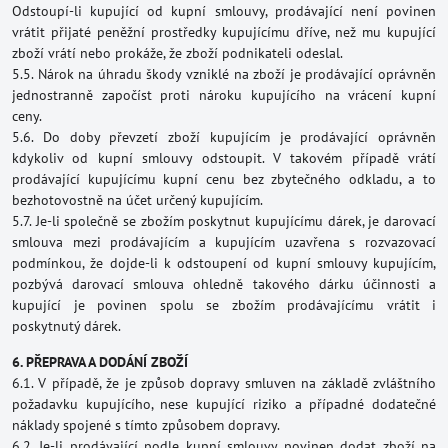
Odstoupí-li kupující od kupní smlouvy, prodávající není povinen
vrátit přijaté peněžní prostředky kupujícímu dříve, než mu kupující
zboží vrátí nebo prokáže, že zboží podnikateli odeslal.
5.5. Nárok na úhradu škody vzniklé na zboží je prodávající oprávněn
jednostranně započíst proti nároku kupujícího na vrácení kupní
ceny.
5.6. Do doby převzetí zboží kupujícím je prodávající oprávněn
kdykoliv od kupní smlouvy odstoupit. V takovém případě vrátí
prodávající kupujícímu kupní cenu bez zbytečného odkladu, a to
bezhotovostně na účet určený kupujícím.
5.7. Je-li společně se zbožím poskytnut kupujícímu dárek, je darovací
smlouva mezi prodávajícím a kupujícím uzavřena s rozvazovací
podmínkou, že dojde-li k odstoupení od kupní smlouvy kupujícím,
pozbývá darovací smlouva ohledně takového dárku účinnosti a
kupující je povinen spolu se zbožím prodávajícímu vrátit i
poskytnutý dárek.
6. PŘEPRAVA A DODÁNÍ ZBOŽÍ
6.1. V případě, že je způsob dopravy smluven na základě zvláštního
požadavku kupujícího, nese kupující riziko a případné dodatečné
náklady spojené s tímto způsobem dopravy.
6.2. Je-li prodávající podle kupní smlouvy povinen dodat zboží na