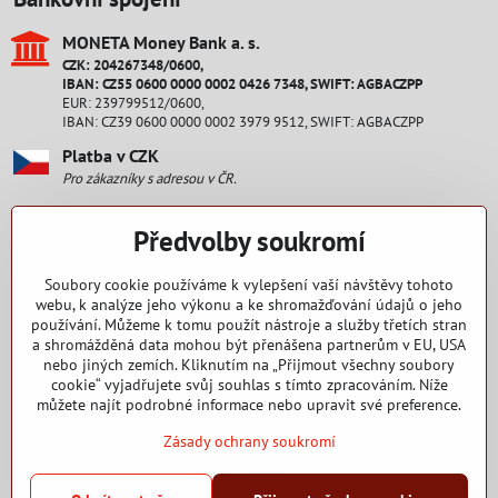
MONETA Money Bank a​. s​.
CZK: 204267348/0600,
IBAN: CZ55 0600 0000 0002 0426 7348, SWIFT: AGBACZPP
EUR: 239799512/0600,
IBAN: CZ39 0600 0000 0002 3979 9512, SWIFT: AGBACZPP
Platba v CZK
Pro zákazníky s adresou v ČR.
Platba v EUR
Předvolby soukromí
Pro zákazníky s adresou na Slovensku.
Staňte se fanouškem
Soubory cookie používáme k vylepšení vaší návštěvy tohoto
webu, k analýze jeho výkonu a ke shromažďování údajů o jeho
používání. Můžeme k tomu použít nástroje a služby třetích stran
Facebook
a shromážděná data mohou být přenášena partnerům v EU, USA
nebo jiných zemích. Kliknutím na „Přijmout všechny soubory
Nakupování
cookie“ vyjadřujete svůj souhlas s tímto zpracováním. Níže
můžete najít podrobné informace nebo upravit své preference.
Zásady ochrany soukromí
2015 - 2025 Copyright RENEW CZ s. r. o.