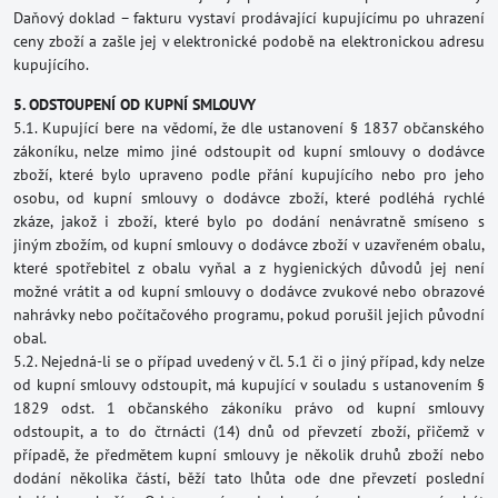
Daňový doklad – fakturu vystaví prodávající kupujícímu po uhrazení
ceny zboží a zašle jej v elektronické podobě na elektronickou adresu
kupujícího.
5. ODSTOUPENÍ OD KUPNÍ SMLOUVY
5.1. Kupující bere na vědomí, že dle ustanovení § 1837 občanského
zákoníku, nelze mimo jiné odstoupit od kupní smlouvy o dodávce
zboží, které bylo upraveno podle přání kupujícího nebo pro jeho
osobu, od kupní smlouvy o dodávce zboží, které podléhá rychlé
zkáze, jakož i zboží, které bylo po dodání nenávratně smíseno s
jiným zbožím, od kupní smlouvy o dodávce zboží v uzavřeném obalu,
které spotřebitel z obalu vyňal a z hygienických důvodů jej není
možné vrátit a od kupní smlouvy o dodávce zvukové nebo obrazové
nahrávky nebo počítačového programu, pokud porušil jejich původní
obal.
5.2. Nejedná-li se o případ uvedený v čl. 5.1 či o jiný případ, kdy nelze
od kupní smlouvy odstoupit, má kupující v souladu s ustanovením §
1829 odst. 1 občanského zákoníku právo od kupní smlouvy
odstoupit, a to do čtrnácti (14) dnů od převzetí zboží, přičemž v
případě, že předmětem kupní smlouvy je několik druhů zboží nebo
dodání několika částí, běží tato lhůta ode dne převzetí poslední