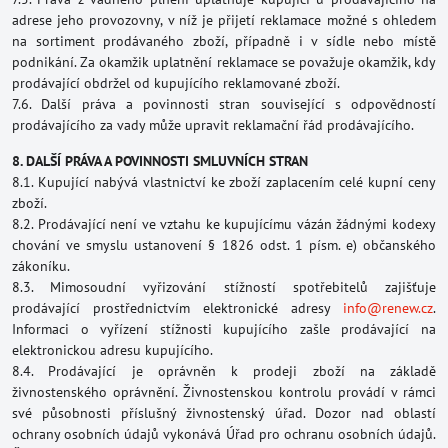
adrese jeho provozovny, v níž je přijetí reklamace možné s ohledem
na sortiment prodávaného zboží, případně i v sídle nebo místě
podnikání. Za okamžik uplatnění reklamace se považuje okamžik, kdy
prodávající obdržel od kupujícího reklamované zboží.
7.6. Další práva a povinnosti stran související s odpovědností
prodávajícího za vady může upravit reklamační řád prodávajícího.
8. DALŠÍ PRÁVA A POVINNOSTI SMLUVNÍCH STRAN
8.1. Kupující nabývá vlastnictví ke zboží zaplacením celé kupní ceny
zboží.
8.2. Prodávající není ve vztahu ke kupujícímu vázán žádnými kodexy
chování ve smyslu ustanovení § 1826 odst. 1 písm. e) občanského
zákoníku.
8.3. Mimosoudní vyřizování stížností spotřebitelů zajišťuje
prodávající prostřednictvím elektronické adresy
info@renew.cz
.
Informaci o vyřízení stížnosti kupujícího zašle prodávající na
elektronickou adresu kupujícího.
8.4. Prodávající je oprávněn k prodeji zboží na základě
živnostenského oprávnění. Živnostenskou kontrolu provádí v rámci
své působnosti příslušný živnostenský úřad. Dozor nad oblastí
ochrany osobních údajů vykonává Úřad pro ochranu osobních údajů.