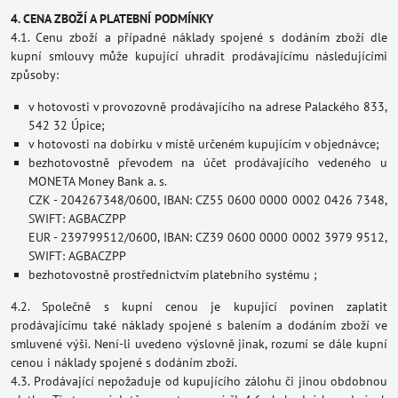
4. CENA ZBOŽÍ A PLATEBNÍ PODMÍNKY
4.1. Cenu zboží a případné náklady spojené s dodáním zboží dle
kupní smlouvy může kupující uhradit prodávajícímu následujícími
způsoby:
v hotovosti v provozovně prodávajícího na adrese Palackého 833,
542 32 Úpice;
v hotovosti na dobírku v místě určeném kupujícím v objednávce;
bezhotovostně převodem na účet prodávajícího vedeného u
MONETA Money Bank a. s.
CZK - 204267348/0600, IBAN: CZ55 0600 0000 0002 0426 7348,
SWIFT: AGBACZPP
EUR - 239799512/0600, IBAN: CZ39 0600 0000 0002 3979 9512,
SWIFT: AGBACZPP
bezhotovostně prostřednictvím platebního systému ;
4.2. Společně s kupní cenou je kupující povinen zaplatit
prodávajícímu také náklady spojené s balením a dodáním zboží ve
smluvené výši. Není-li uvedeno výslovně jinak, rozumí se dále kupní
cenou i náklady spojené s dodáním zboží.
4.3. Prodávající nepožaduje od kupujícího zálohu či jinou obdobnou