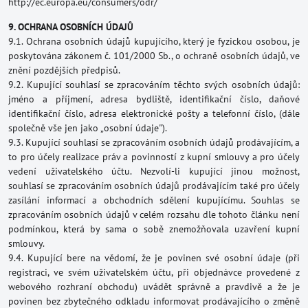
http://ec.europa.eu/consumers/odr/
9. OCHRANA OSOBNÍCH ÚDAJŮ
9.1. Ochrana osobních údajů kupujícího, který je fyzickou osobou, je
poskytována zákonem č. 101/2000 Sb., o ochraně osobních údajů, ve
znění pozdějších předpisů.
9.2. Kupující souhlasí se zpracováním těchto svých osobních údajů:
jméno a příjmení, adresa bydliště, identifikační číslo, daňové
identifikační číslo, adresa elektronické pošty a telefonní číslo, (dále
společně vše jen jako „osobní údaje").
9.3. Kupující souhlasí se zpracováním osobních údajů prodávajícím, a
to pro účely realizace práv a povinností z kupní smlouvy a pro účely
vedení uživatelského účtu. Nezvolí-li kupující jinou možnost,
souhlasí se zpracováním osobních údajů prodávajícím také pro účely
zasílání informací a obchodních sdělení kupujícímu. Souhlas se
zpracováním osobních údajů v celém rozsahu dle tohoto článku není
podmínkou, která by sama o sobě znemožňovala uzavření kupní
smlouvy.
9.4. Kupující bere na vědomí, že je povinen své osobní údaje (při
registraci, ve svém uživatelském účtu, při objednávce provedené z
webového rozhraní obchodu) uvádět správně a pravdivě a že je
povinen bez zbytečného odkladu informovat prodávajícího o změně