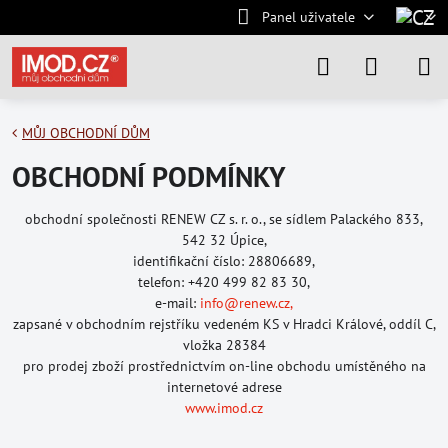
Panel uživatele
MŮJ OBCHODNÍ DŮM
OBCHODNÍ PODMÍNKY
obchodní společnosti RENEW CZ s. r. o., se sídlem Palackého 833,
542 32 Úpice,
identifikační číslo: 28806689,
telefon: +420 499 82 83 30,
e-mail:
info@renew.cz,
zapsané v obchodním rejstříku vedeném KS v Hradci Králové, oddíl C,
vložka 28384
pro prodej zboží prostřednictvím on-line obchodu umístěného na
internetové adrese
www.imod.cz