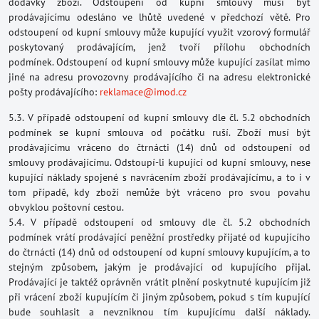
dodávky zboží. Odstoupení od kupní smlouvy musí být
prodávajícímu odesláno ve lhůtě uvedené v předchozí větě. Pro
odstoupení od kupní smlouvy může kupující využit vzorový formulář
poskytovaný prodávajícím, jenž tvoří přílohu obchodních
podmínek. Odstoupení od kupní smlouvy může kupující zasílat mimo
jiné na adresu provozovny prodávajícího či na adresu elektronické
pošty prodávajícího:
reklamace@imod.cz
5.3. V případě odstoupení od kupní smlouvy dle čl. 5.2 obchodních
podmínek se kupní smlouva od počátku ruší. Zboží musí být
prodávajícímu vráceno do čtrnácti (14) dnů od odstoupení od
smlouvy prodávajícímu. Odstoupí-li kupující od kupní smlouvy, nese
kupující náklady spojené s navrácením zboží prodávajícímu, a to i v
tom případě, kdy zboží nemůže být vráceno pro svou povahu
obvyklou poštovní cestou.
5.4. V případě odstoupení od smlouvy dle čl. 5.2 obchodních
podmínek vrátí prodávající peněžní prostředky přijaté od kupujícího
do čtrnácti (14) dnů od odstoupení od kupní smlouvy kupujícím, a to
stejným způsobem, jakým je prodávající od kupujícího přijal.
Prodávající je taktéž oprávněn vrátit plnění poskytnuté kupujícím již
při vrácení zboží kupujícím či jiným způsobem, pokud s tím kupující
bude souhlasit a nevzniknou tím kupujícímu další náklady.