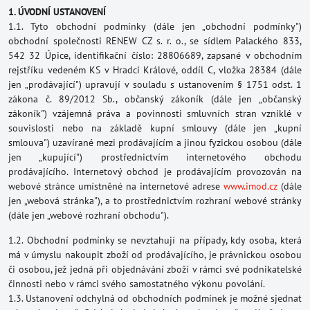
1. ÚVODNÍ USTANOVENÍ
1.1. Tyto obchodní podmínky (dále jen „obchodní podmínky")
obchodní společnosti RENEW CZ s. r. o., se sídlem Palackého 833,
542 32 Úpice, identifikační číslo: 28806689, zapsané v obchodním
rejstříku vedeném KS v Hradci Králové, oddíl C, vložka 28384 (dále
jen „prodávající") upravují v souladu s ustanovením § 1751 odst. 1
zákona č. 89/2012 Sb., občanský zákoník (dále jen „občanský
zákoník") vzájemná práva a povinnosti smluvních stran vzniklé v
souvislosti nebo na základě kupní smlouvy (dále jen „kupní
smlouva") uzavírané mezi prodávajícím a jinou fyzickou osobou (dále
jen „kupující") prostřednictvím internetového obchodu
prodávajícího. Internetový obchod je prodávajícím provozován na
webové stránce umístněné na internetové adrese
www.imod.cz
(dále
jen „webová stránka"), a to prostřednictvím rozhraní webové stránky
(dále jen „webové rozhraní obchodu").
1.2. Obchodní podmínky se nevztahují na případy, kdy osoba, která
má v úmyslu nakoupit zboží od prodávajícího, je právnickou osobou
či osobou, jež jedná při objednávání zboží v rámci své podnikatelské
činnosti nebo v rámci svého samostatného výkonu povolání.
1.3. Ustanovení odchylná od obchodních podmínek je možné sjednat