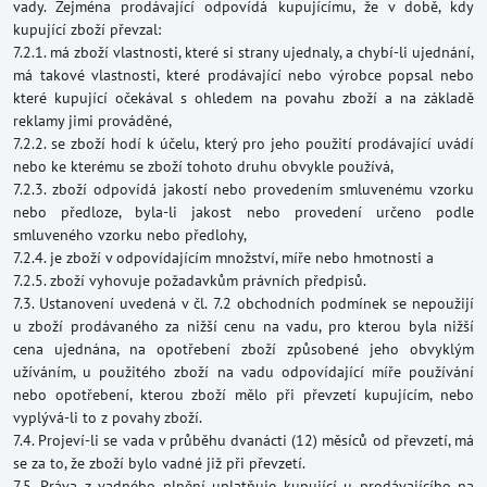
vady. Zejména prodávající odpovídá kupujícímu, že v době, kdy
kupující zboží převzal:
7.2.1. má zboží vlastnosti, které si strany ujednaly, a chybí-li ujednání,
má takové vlastnosti, které prodávající nebo výrobce popsal nebo
které kupující očekával s ohledem na povahu zboží a na základě
reklamy jimi prováděné,
7.2.2. se zboží hodí k účelu, který pro jeho použití prodávající uvádí
nebo ke kterému se zboží tohoto druhu obvykle používá,
7.2.3. zboží odpovídá jakostí nebo provedením smluvenému vzorku
nebo předloze, byla-li jakost nebo provedení určeno podle
smluveného vzorku nebo předlohy,
7.2.4. je zboží v odpovídajícím množství, míře nebo hmotnosti a
7.2.5. zboží vyhovuje požadavkům právních předpisů.
7.3. Ustanovení uvedená v čl. 7.2 obchodních podmínek se nepoužijí
u zboží prodávaného za nižší cenu na vadu, pro kterou byla nižší
cena ujednána, na opotřebení zboží způsobené jeho obvyklým
užíváním, u použitého zboží na vadu odpovídající míře používání
nebo opotřebení, kterou zboží mělo při převzetí kupujícím, nebo
vyplývá-li to z povahy zboží.
7.4. Projeví-li se vada v průběhu dvanácti (12) měsíců od převzetí, má
se za to, že zboží bylo vadné již při převzetí.
7.5. Práva z vadného plnění uplatňuje kupující u prodávajícího na