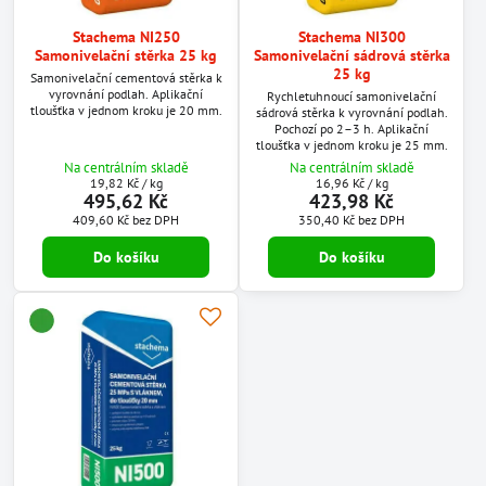
Stachema NI250
Stachema NI300
Samonivelační stěrka 25 kg
Samonivelační sádrová stěrka
25 kg
Samonivelační cementová stěrka k
vyrovnání podlah. Aplikační
Rychletuhnoucí samonivelační
tloušťka v jednom kroku je 20 mm.
sádrová stěrka k vyrovnání podlah.
Pochozí po 2–3 h. Aplikační
tloušťka v jednom kroku je 25 mm.
Na centrálním skladě
Na centrálním skladě
19,82 Kč
/ kg
16,96 Kč
/ kg
495,62 Kč
423,98 Kč
409,60 Kč
bez DPH
350,40 Kč
bez DPH
Do košíku
Do košíku