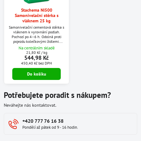
Stachema NI500
Samonivelační stěrka s
vláknem 25 kg
Samonivelační cementová stěrka s
vláknem k vyrovnání podlah.
Pochozí po 4–6 h. Odolná proti
pojezdu kolečkovými židlemi.
Vhodná na podlahové vytápění.
Na centrálním skladě
Aplikační tloušťka v jednom kroku
21,80 Kč
/ kg
je 20 mm.
544,98 Kč
450,40 Kč
bez DPH
Do košíku
Potřebujete poradit s nákupem?
Neváhejte nás kontaktovat.
+420 777 76 16 38
Pondělí až pátek od 9 - 16 hodin.