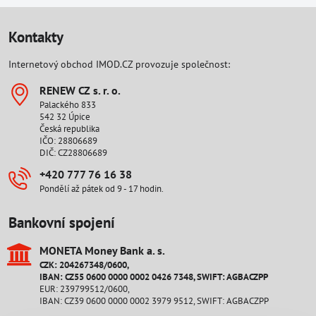
Kontakty
Internetový obchod IMOD.CZ provozuje společnost:
RENEW CZ s​. r​. o​.
Palackého 833
542 32 Úpice
Česká republika
IČO: 28806689
DIČ: CZ28806689
+420 777 76 16 38
Pondělí až pátek od 9 - 17 hodin.
Bankovní spojení
MONETA Money Bank a​. s​.
CZK: 204267348/0600,
IBAN: CZ55 0600 0000 0002 0426 7348, SWIFT: AGBACZPP
EUR: 239799512/0600,
IBAN: CZ39 0600 0000 0002 3979 9512, SWIFT: AGBACZPP