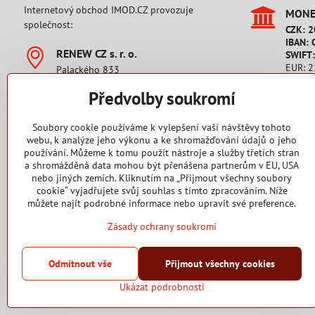
Internetový obchod IMOD.CZ provozuje
MONET
společnost:
CZK: 
IBAN: 
RENEW CZ s​. r​. o​.
SWIFT
EUR: 
Palackého 833
IBAN: 
542 32 Úpice
SWIFT
Předvolby soukromí
Česká republika
IČO: 28806689
Platb
DIČ: CZ28806689
Soubory cookie používáme k vylepšení vaší návštěvy tohoto
Pro zá
webu, k analýze jeho výkonu a ke shromažďování údajů o jeho
+420 777 76 16 38
používání. Můžeme k tomu použít nástroje a služby třetích stran
Platb
Pondělí až pátek od 9 - 17 hodin.
a shromážděná data mohou být přenášena partnerům v EU, USA
Pro zá
nebo jiných zemích. Kliknutím na „Přijmout všechny soubory
cookie“ vyjadřujete svůj souhlas s tímto zpracováním. Níže
můžete najít podrobné informace nebo upravit své preference.
Zásady ochrany soukromí
2015 - 2025 Copyright RENEW CZ s. r. o.
Odmítnout vše
Přijmout všechny cookies
Ukázat podrobnosti