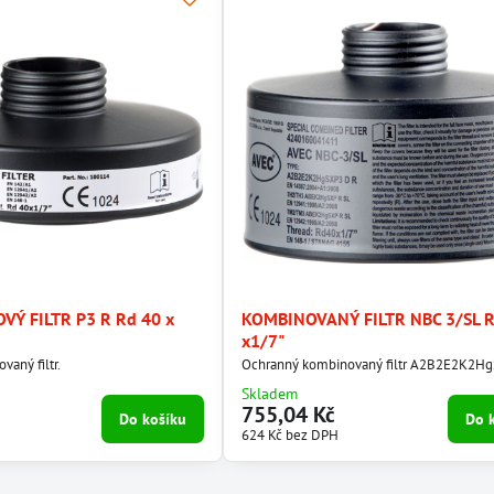
VÝ FILTR P3 R Rd 40 x
KOMBINOVANÝ FILTR NBC 3/SL R
x1/7"
vaný filtr.
Ochranný kombinovaný filtr A2B2E2K2H
Skladem
755,04 Kč
Do košíku
Do 
624 Kč
bez DPH