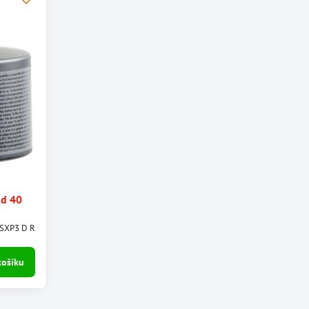
d 40
gSXP3 D R
košíku