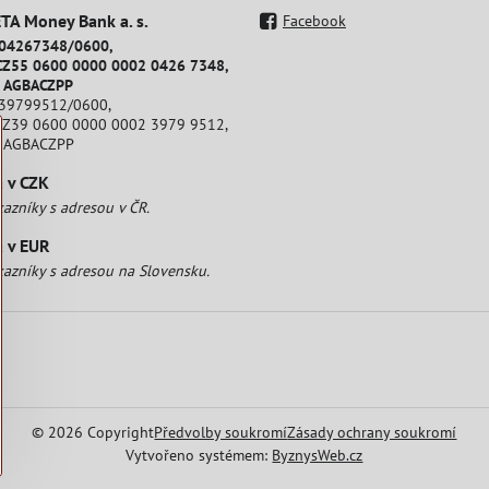
A Money Bank a​. s​.
Facebook
204267348/0600,
CZ55 0600 0000 0002 0426 7348,
: AGBACZPP
239799512/0600,
CZ39 0600 0000 0002 3979 9512,
: AGBACZPP
a v CZK
kazníky s adresou v ČR.
a v EUR
kazníky s adresou na Slovensku.
©
2026
Copyright
Předvolby soukromí
Zásady ochrany soukromí
Vytvořeno systémem:
ByznysWeb.cz