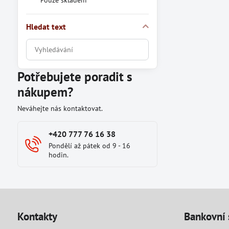
Pouze skladem
Hledat text
Prohledat
výsledky
filtru
Potřebujete poradit s
fulltextem
nákupem?
Neváhejte nás kontaktovat.
+420 777 76 16 38
Pondělí až pátek od 9 - 16
hodin.
Kontakty
Bankovní 