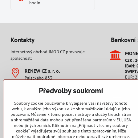
hodin.
Kontakty
Bankovní 
Internetový obchod IMOD.CZ provozuje
MONET
společnost:
CZK: 
IBAN: 
RENEW CZ s​. r​. o​.
SWIFT
EUR: 
Palackého 833
IBAN: 
542 32 Úpice
SWIFT
Předvolby soukromí
Česká republika
IČO: 28806689
Platb
DIČ: CZ28806689
Soubory cookie používáme k vylepšení vaší návštěvy tohoto
Pro zá
webu, k analýze jeho výkonu a ke shromažďování údajů o jeho
+420 777 76 16 38
používání. Můžeme k tomu použít nástroje a služby třetích stran
Platb
Pondělí až pátek od 9 - 17 hodin.
a shromážděná data mohou být přenášena partnerům v EU, USA
Pro zá
nebo jiných zemích. Kliknutím na „Přijmout všechny soubory
cookie“ vyjadřujete svůj souhlas s tímto zpracováním. Níže
můžete najít podrobné informace nebo upravit své preference.