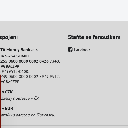
spojení
Staňte se fanouškem
A Money Bank a​. s​.
Facebook
204267348/0600,
CZ55 0600 0000 0002 0426 7348,
: AGBACZPP
239799512/0600,
CZ39 0600 0000 0002 3979 9512,
: AGBACZPP
a v CZK
kazníky s adresou v ČR.
a v EUR
kazníky s adresou na Slovensku.