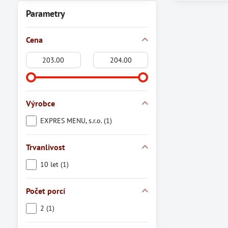
Parametry
Cena
Od:
Do:
Výrobce
EXPRES MENU, s.r.o. (1)
Trvanlivost
10 let (1)
Počet porcí
2 (1)