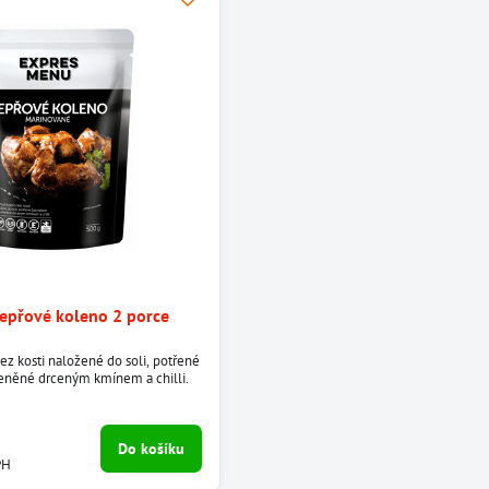
epřové koleno 2 porce
z kosti naložené do soli, potřené
eněné drceným kmínem a chilli.
Do košíku
PH