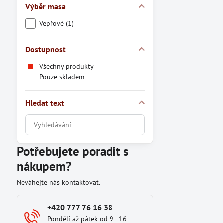
Výběr masa
Vepřové (1)
Dostupnost
Všechny produkty
Pouze skladem
Hledat text
Prohledat
výsledky
filtru
Potřebujete poradit s
fulltextem
nákupem?
Neváhejte nás kontaktovat.
+420 777 76 16 38
Pondělí až pátek od 9 - 16