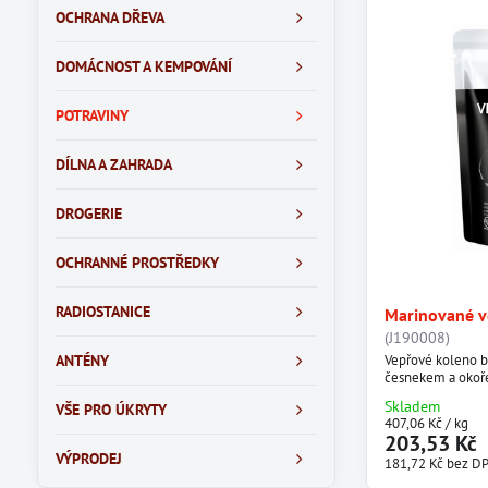
OCHRANA DŘEVA
DOMÁCNOST A KEMPOVÁNÍ
POTRAVINY
DÍLNA A ZAHRADA
DROGERIE
OCHRANNÉ PROSTŘEDKY
RADIOSTANICE
Marinované v
(J190008)
ANTÉNY
Vepřové koleno be
česnekem a okoř
Skladem
VŠE PRO ÚKRYTY
407,06 Kč
/ kg
203,53 Kč
VÝPRODEJ
181,72 Kč
bez D