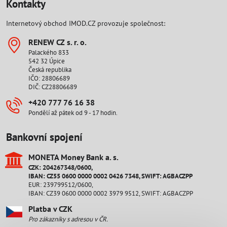
Kontakty
Internetový obchod IMOD.CZ provozuje společnost:
RENEW CZ s​. r​. o​.
Palackého 833
542 32 Úpice
Česká republika
IČO: 28806689
DIČ: CZ28806689
+420 777 76 16 38
Pondělí až pátek od 9 - 17 hodin.
Bankovní spojení
MONETA Money Bank a​. s​.
CZK: 204267348/0600,
IBAN: CZ55 0600 0000 0002 0426 7348, SWIFT: AGBACZPP
EUR: 239799512/0600,
IBAN: CZ39 0600 0000 0002 3979 9512, SWIFT: AGBACZPP
Platba v CZK
Pro zákazníky s adresou v ČR.