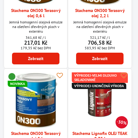
Stachema ON300 Terasový
Stachema ON300 Terasový
olej 0,6 l
olej 2,2 l
Jemná homogenní olejová emulze
Jemná homogenní olejová emulze
na ošetření dřevěných ploch v
na ošetření dřevěných ploch v
exteriéru
exteriéru
361,68 Kč
/ l
321,17 Kč
/ l
217,01 Kč
706,58 Kč
179,35 Kč
bez DPH
583,95 Kč
bez DPH
Zobrazit
Zobrazit
VÝPRODEJ-VELMI DLOUHO
SKLADOVANÉ
NOVINKA
VÝPRODEJ-UKONČENÁ VÝROBA
30%
Stachema ON300 Terasový
Stachema Lignofix OLEJ TEAK