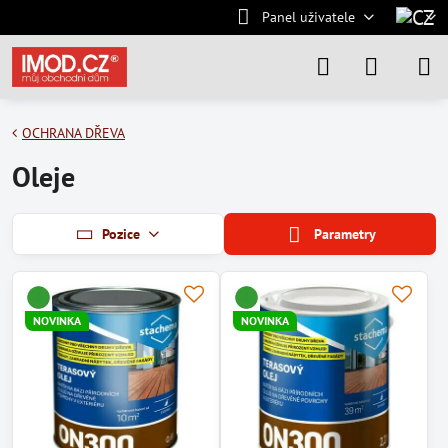
Panel uživatele
OCHRANA DŘEVA
Oleje
Pozice
Parametry
NOVINKA
NOVINKA