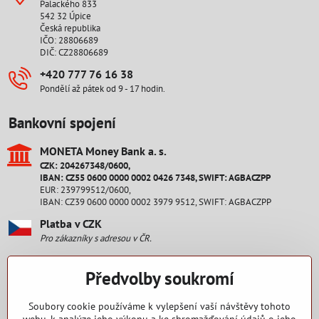
Palackého 833
542 32 Úpice
Česká republika
IČO: 28806689
DIČ: CZ28806689
+420 777 76 16 38
Pondělí až pátek od 9 - 17 hodin.
Bankovní spojení
MONETA Money Bank a​. s​.
CZK: 204267348/0600,
IBAN: CZ55 0600 0000 0002 0426 7348, SWIFT: AGBACZPP
EUR: 239799512/0600,
IBAN: CZ39 0600 0000 0002 3979 9512, SWIFT: AGBACZPP
Platba v CZK
Pro zákazníky s adresou v ČR.
Platba v EUR
Předvolby soukromí
Pro zákazníky s adresou na Slovensku.
Staňte se fanouškem
Soubory cookie používáme k vylepšení vaší návštěvy tohoto