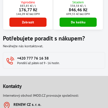
Vyprodáno
Skladem
883,85 Kč
/ l
338,58 Kč
/ l
176,77 Kč
846,46 Kč
146,09 Kč
bez DPH
699,55 Kč
bez DPH
Zobrazit
Do košíku
Potřebujete poradit s nákupem?
Neváhejte nás kontaktovat.
+420 777 76 16 38
Pondělí až pátek od 9 - 16 hodin.
Kontakty
Internetový obchod IMOD.CZ provozuje společnost:
RENEW CZ s​. r​. o​.