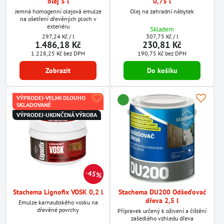
olej 5 l
0,75 l
Jemná homogenní olejová emulze
Olej na zahradní nábytek
na ošetření dřevěných ploch v
exteriéru
Skladem
297,24 Kč
/ l
307,75 Kč
/ l
1.486,18 Kč
230,81 Kč
1.228,25 Kč
bez DPH
190,75 Kč
bez DPH
Zobrazit
Do košíku
VÝPRODEJ-VELMI DLOUHO
SKLADOVANÉ
VÝPRODEJ-UKONČENÁ VÝROBA
45%
Stachema Lignofix VOSK 0,2 l
Stachema DU200 Odšeďovač
dřeva 2,5 l
Emulze karnaubského vosku na
dřevěné povrchy
Přípravek určený k oživení a čištění
zašedlého vzhledu dřeva