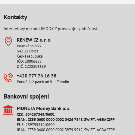
Kontakty
Internetový obchod IMOD.CZ provozuje společnost:
RENEW CZ s​. r​. o​.
Palackého 833
542 32 Úpice
Česká republika
IČO: 28806689
DIČ: CZ28806689
+420 777 76 16 38
Pondělí až pátek od 9 - 17 hodin.
Bankovní spojení
MONETA Money Bank a​. s​.
CZK: 204267348/0600,
IBAN: CZ55 0600 0000 0002 0426 7348, SWIFT: AGBACZPP
EUR: 239799512/0600,
IBAN: CZ39 0600 0000 0002 3979 9512, SWIFT: AGBACZPP