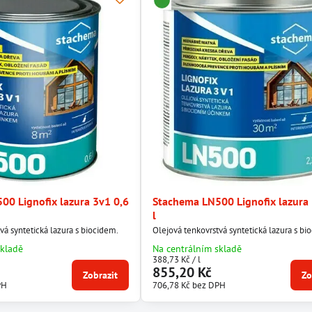
00 Lignofix lazura 3v1 0,6
Stachema LN500 Lignofix lazura 
l
vá syntetická lazura s biocidem.
Olejová tenkovrstvá syntetická lazura s bi
skladě
Na centrálním skladě
388,73 Kč
/ l
855,20 Kč
Zobrazit
Zo
PH
706,78 Kč
bez DPH