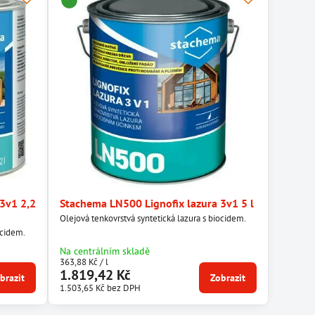
3v1 2,2
Stachema LN500 Lignofix lazura 3v1 5 l
Olejová tenkovrstvá syntetická lazura s biocidem.
ocidem.
Na centrálním skladě
363,88 Kč
/ l
1.819,42 Kč
brazit
Zobrazit
1.503,65 Kč
bez DPH