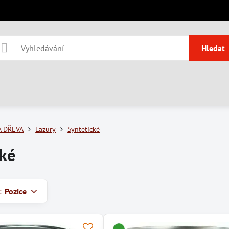
Hledat
 DŘEVA
Lazury
Syntetické
cké
:
Pozice