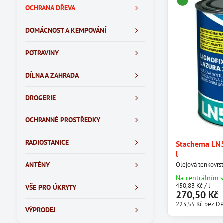
OCHRANA DŘEVA
DOMÁCNOST A KEMPOVÁNÍ
POTRAVINY
DÍLNA A ZAHRADA
DROGERIE
OCHRANNÉ PROSTŘEDKY
RADIOSTANICE
Stachema LN5
l
ANTÉNY
Olejová tenkovrst
Na centrálním 
450,83 Kč
/ l
VŠE PRO ÚKRYTY
270,50 Kč
223,55 Kč
bez D
VÝPRODEJ