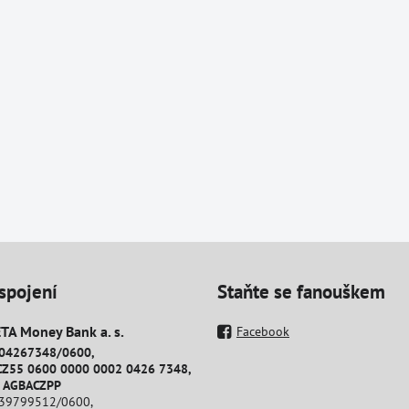
spojení
Staňte se fanouškem
A Money Bank a​. s​.
Facebook
204267348/0600,
CZ55 0600 0000 0002 0426 7348,
: AGBACZPP
239799512/0600,