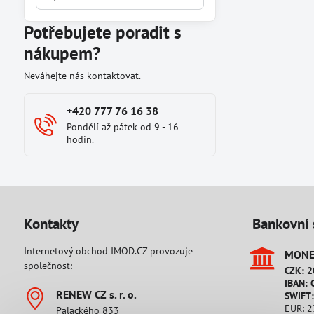
výsledky
filtru
Potřebujete poradit s
fulltextem
nákupem?
Neváhejte nás kontaktovat.
+420 777 76 16 38
Pondělí až pátek od 9 - 16
hodin.
Kontakty
Bankovní 
Internetový obchod IMOD.CZ provozuje
MONET
společnost:
CZK: 
IBAN: 
RENEW CZ s​. r​. o​.
SWIFT
EUR: 
Palackého 833