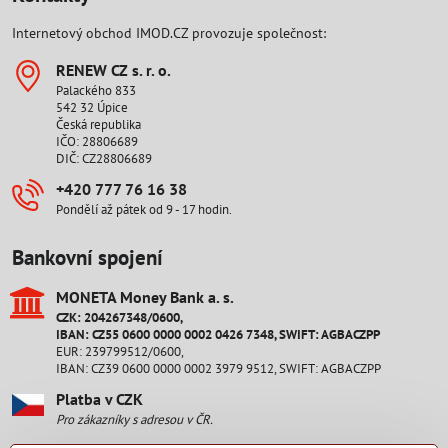
Internetový obchod IMOD.CZ provozuje společnost:
RENEW CZ s​. r​. o​.
Palackého 833
542 32 Úpice
Česká republika
IČO: 28806689
DIČ: CZ28806689
+420 777 76 16 38
Pondělí až pátek od 9 - 17 hodin.
Bankovní spojení
MONETA Money Bank a​. s​.
CZK: 204267348/0600,
IBAN: CZ55 0600 0000 0002 0426 7348, SWIFT: AGBACZPP
EUR: 239799512/0600,
IBAN: CZ39 0600 0000 0002 3979 9512, SWIFT: AGBACZPP
Platba v CZK
Pro zákazníky s adresou v ČR.