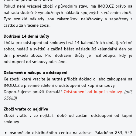
Pokud není vrácené zboží v původním stavu má IMOD.CZ právo na
náhradu skutečně vynaložených nákladů spojených s vrácením zboží.
Tyto vzniklé náklady jsou zákazníkovi naúčtovány a započteny s
částkou za vrácené zboží.
Dodržení 14 denní lhůty
Lhůta pro odstopení od smlouvy trvá 14 kalendářních dnů, tj. včetně
sobot, nedělí a svátků a začíná běžet následující kalendářní den po
dni převzetí zboží. Pro dodržení lhůty je rozhodující, kdy je
odstoupení od smlouvy odesláno.
Dokument o nákupu a odstoupení
Ke zboží, které vracíte je nutné přiložit doklad o jeho zakoupení na
IMOD.CZ a písemné sdělení o odstoupení od kupní smlouvy.
Doporučujeme použít formulář
Odstoupení od kupní smlouvy.
(pdf,
530kB)
Zboží vraťte co nejdříve
Zboží vraťte v co nejktaší době od zaslání odstoupení od kupní
smlouvy.
osobně do distribučního centra na adrese: Palackého 833, 542