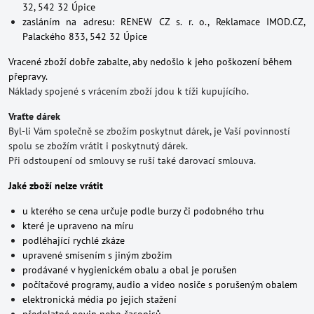
32, 542 32 Úpice
zasláním na adresu: RENEW CZ s. r. o., Reklamace IMOD.CZ,
Palackého 833, 542 32 Úpice
Vracené zboží dobře zabalte, aby nedošlo k jeho poškození během
přepravy.
Náklady spojené s vrácením zboží jdou k tíži kupujícího.
Vraťte dárek
Byl-li Vám společně se zbožím poskytnut dárek, je Vaší povinností
spolu se zbožím vrátit i poskytnutý dárek.
Při odstoupení od smlouvy se ruší také darovací smlouva.
Jaké zboží nelze vrátit
u kterého se cena určuje podle burzy či podobného trhu
které je upraveno na míru
podléhající rychlé zkáze
upravené smísením s jiným zbožím
prodávané v hygienickém obalu a obal je porušen
počítačové programy, audio a video nosiče s porušeným obalem
elektronická média po jejich stažení