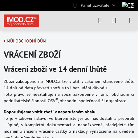
Panel uživatele
MŮJ OBCHODNÍ DŮM
VRÁCENÍ ZBOŽÍ
Vrácení zboží ve 14 denní lhůtě
Zboží zakoupené na IMOD.CZ lze vrátit v zákonem stanovené lhůtě
14 dnů od data převzetí zboží a to i bez udání důvodu.
Toto právo se nevztahuje na zboží zakoupené v rámci obchodní či
podnikatelské činnosti OSVČ, obchodní společnosti či organizace.
Doporučujeme vrátit zboží v neporušeném obalu.
To je v takovém stavu, ve kterém jste jej od nás dostali a přebírali
- úplné, s kompletní dokumentací a nepoškozené, předejdete tím
možnému snížení vrácené částky o náklady vynaložené na uvedení
zboží do původního stavu.