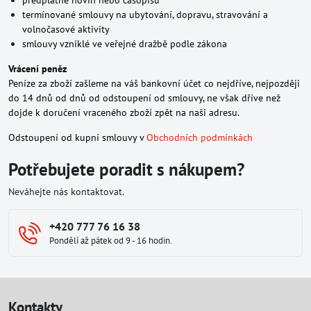
předplatné novin nebo časopisů
termínované smlouvy na ubytování, dopravu, stravování a
volnočasové aktivity
smlouvy vzniklé ve veřejné dražbě podle zákona
Vrácení peněz
Peníze za zboží zašleme na váš bankovní účet co nejdříve, nejpozději
do 14 dnů od dnů od odstoupení od smlouvy, ne však dříve než
dojde k doručení vraceného zboží zpět na naši adresu.
Odstoupení od kupní smlouvy v
Obchodních podmínkách
Potřebujete poradit s nákupem?
Neváhejte nás kontaktovat.
+420 777 76 16 38
Pondělí až pátek od 9 - 16 hodin.
Kontakty