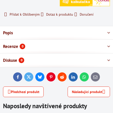
Přidat k Oblíbeným
Dotaz k produktu
Doručení
Popis
Recenze
0
Diskuse
0
Facebook
Twitter
Bluesky
Pinterest
Reddit
LinkedIn
WhatsApp
E-
mail
Předchozí produkt
Následující produkt
Naposledy navštívené produkty