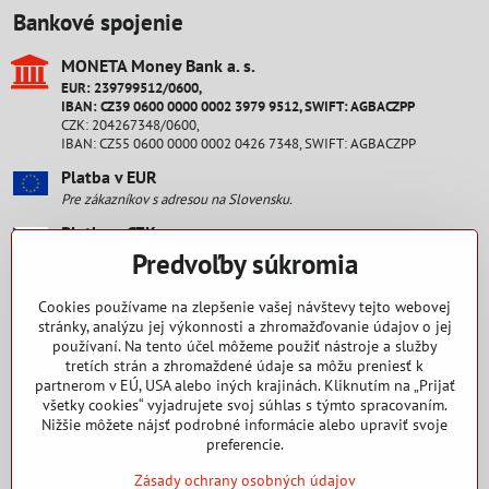
Bankové spojenie
MONETA Money Bank a​. s​.
EUR: 239799512/0600,
IBAN: CZ39 0600 0000 0002 3979 9512, SWIFT: AGBACZPP
CZK: 204267348/0600,
IBAN: CZ55 0600 0000 0002 0426 7348, SWIFT: AGBACZPP
Platba v EUR
Pre zákazníkov s adresou na Slovensku.
Platba v CZK
Pre zákazníkov s adresou v ČR.
Predvoľby súkromia
Staňte sa fanúšikom
Cookies používame na zlepšenie vašej návštevy tejto webovej
stránky, analýzu jej výkonnosti a zhromažďovanie údajov o jej
používaní. Na tento účel môžeme použiť nástroje a služby
Facebook
tretích strán a zhromaždené údaje sa môžu preniesť k
partnerom v EÚ, USA alebo iných krajinách. Kliknutím na „Prijať
Ako nakupovať
všetky cookies“ vyjadrujete svoj súhlas s týmto spracovaním.
Nižšie môžete nájsť podrobné informácie alebo upraviť svoje
preferencie.
Zásady ochrany osobných údajov