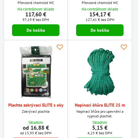
Přenosné chemické WC
Přenosné chemické WC
Na centrálnom sklade
Na centrálnom sklade
117,60 €
154,17 €
97,19 €
bez DPH
127,41 €
bez DPH
Do košíka
Do košíka
Plachta zakrývací ELITE s oky
Napínací šňůra ELITE 25 m
Zakrývací plachta
Napínací šňůra pro upevnění a
vypnutí plachet.
Skladom
Skladom
od 16,88 €
5,15 €
od 13,95 €
bez DPH
4,25 €
bez DPH