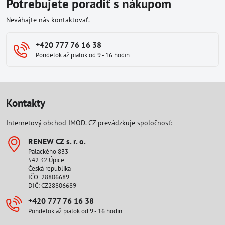
Potrebujete poradiť s nákupom
Neváhajte nás kontaktovať.
+420 777 76 16 38
Pondelok až piatok od 9 - 16 hodin.
Kontakty
Internetový obchod IMOD. CZ prevádzkuje spoločnosť:
RENEW CZ s​. r​. o​.
Palackého 833
542 32 Úpice
Česká republika
IČO: 28806689
DIČ: CZ28806689
+420 777 76 16 38
Pondelok až piatok od 9 - 16 hodin.