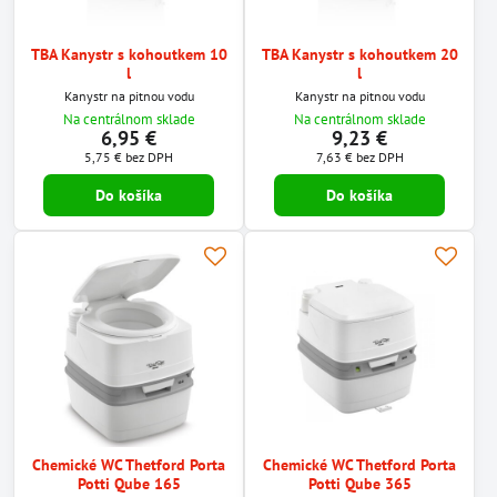
TBA Kanystr s kohoutkem 10
TBA Kanystr s kohoutkem 20
l
l
Kanystr na pitnou vodu
Kanystr na pitnou vodu
Na centrálnom sklade
Na centrálnom sklade
6,95 €
9,23 €
5,75 €
bez DPH
7,63 €
bez DPH
Do košíka
Do košíka
Chemické WC Thetford Porta
Chemické WC Thetford Porta
Potti Qube 165
Potti Qube 365