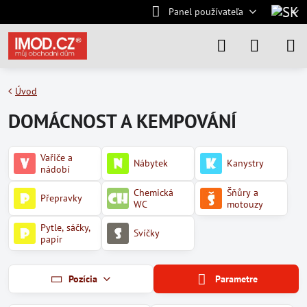
Panel používateľa
Úvod
DOMÁCNOST A KEMPOVÁNÍ
Vařiče a
Nábytek
Kanystry
nádobí
Chemická
Šňůry a
Přepravky
WC
motouzy
Pytle, sáčky,
Svíčky
papír
Pozícia
Parametre