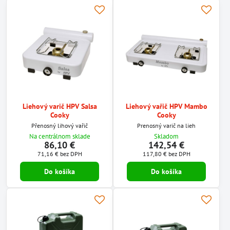
Liehový varič HPV Salsa
Liehový vařič HPV Mambo
Cooky
Cooky
Přenosný lihový vařič
Prenosný varič na lieh
Na centrálnom sklade
Skladom
86,10 €
142,54 €
71,16 €
bez DPH
117,80 €
bez DPH
Do košíka
Do košíka