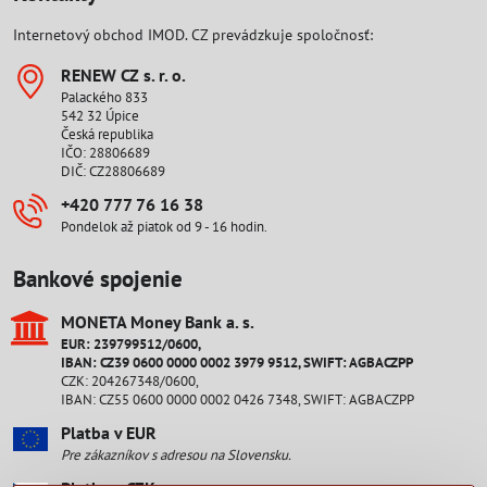
Internetový obchod IMOD. CZ prevádzkuje spoločnosť:
RENEW CZ s​. r​. o​.
Palackého 833
542 32 Úpice
Česká republika
IČO: 28806689
DIČ: CZ28806689
+420 777 76 16 38
Pondelok až piatok od 9 - 16 hodin.
Bankové spojenie
MONETA Money Bank a​. s​.
EUR: 239799512/0600,
IBAN: CZ39 0600 0000 0002 3979 9512, SWIFT: AGBACZPP
CZK: 204267348/0600,
IBAN: CZ55 0600 0000 0002 0426 7348, SWIFT: AGBACZPP
Platba v EUR
Pre zákazníkov s adresou na Slovensku.