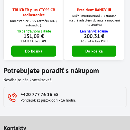
TRUCKER plus CTCSS CB
President RANDY III
radiostanice
Ruční multinormní CB stanice
včetně adaptéru do auta a napojení
Radiostanice CB v rozměru DIN (
na anténu
autorádio ).
Na centrálnom sklade
Len na vyžiadanie
151,09 €
200,31 €
124,87 €
bez DPH
165,54 €
bez DPH
Do košíka
Do košíka
Potrebujete poradiť s nákupom
Neváhajte nás kontaktovať.
+420 777 76 16 38
Pondelok až piatok od 9 - 16 hodin.
Kontakty