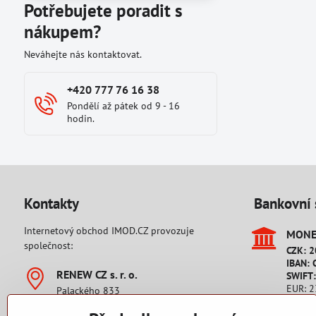
Potřebujete poradit s
nákupem?
Neváhejte nás kontaktovat.
+420 777 76 16 38
Pondělí až pátek od 9 - 16
hodin.
Kontakty
Bankovní 
Internetový obchod IMOD.CZ provozuje
MONET
společnost:
CZK: 
IBAN: 
RENEW CZ s​. r​. o​.
SWIFT
EUR: 
Palackého 833
IBAN: 
542 32 Úpice
SWIFT