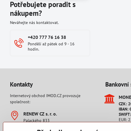
Potřebujete poradit s
nákupem?
Neváhejte nás kontaktovat.
+420 777 76 16 38
Pondělí až pátek od 9 - 16
hodin.
Kontakty
Bankovní 
Internetový obchod IMOD.CZ provozuje
MONET
společnost:
CZK: 
IBAN: 
RENEW CZ s​. r​. o​.
SWIFT
EUR: 
Palackého 833
IBAN: 
542 32 Úpice
SWIFT