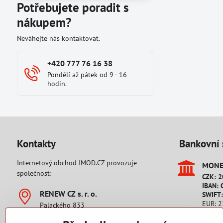
Potřebujete poradit s
nákupem?
Neváhejte nás kontaktovat.
+420 777 76 16 38
Pondělí až pátek od 9 - 16
hodin.
Kontakty
Bankovní 
Internetový obchod IMOD.CZ provozuje
MONET
společnost:
CZK: 
IBAN: 
RENEW CZ s​. r​. o​.
SWIFT
EUR: 
Palackého 833
IBAN: 
542 32 Úpice
SWIFT