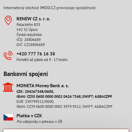
Internetový obchod IMOD.CZ provozuje společnost:
RENEW CZ s​. r​. o​.
Palackého 833
542 32 Úpice
Česká republika
IČO: 28806689
DIČ: CZ28806689
+420 777 76 16 38
Pondělí až pátek od 9 - 17 hodin.
Bankovní spojení
MONETA Money Bank a​. s​.
CZK: 204267348/0600,
IBAN: CZ55 0600 0000 0002 0426 7348, SWIFT: AGBACZPP
EUR: 239799512/0600,
IBAN: CZ39 0600 0000 0002 3979 9512, SWIFT: AGBACZPP
Platba v CZK
Pro zákazníky s adresou v ČR.
Platba v EUR