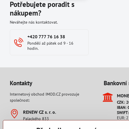
Potřebujete poradit s
nákupem?
Neváhejte nás kontaktovat.
+420 777 76 16 38
Pondělí až pátek od 9 - 16
hodin.
Kontakty
Bankovní 
Internetový obchod IMOD.CZ provozuje
MONET
společnost:
CZK: 
IBAN: 
RENEW CZ s​. r​. o​.
SWIFT
EUR: 
Palackého 833
IBAN: 
542 32 Úpice
SWIFT