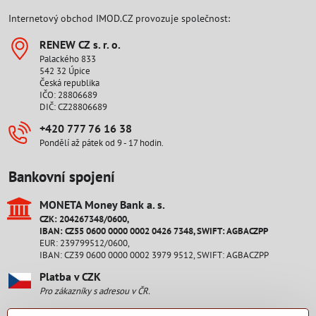
Internetový obchod IMOD.CZ provozuje společnost:
RENEW CZ s​. r​. o​.
Palackého 833
542 32 Úpice
Česká republika
IČO: 28806689
DIČ: CZ28806689
+420 777 76 16 38
Pondělí až pátek od 9 - 17 hodin.
Bankovní spojení
MONETA Money Bank a​. s​.
CZK: 204267348/0600,
IBAN: CZ55 0600 0000 0002 0426 7348, SWIFT: AGBACZPP
EUR: 239799512/0600,
IBAN: CZ39 0600 0000 0002 3979 9512, SWIFT: AGBACZPP
Platba v CZK
Pro zákazníky s adresou v ČR.
Platba v EUR