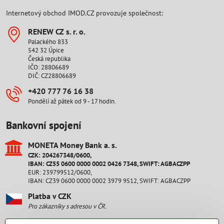
Internetový obchod IMOD.CZ provozuje společnost:
RENEW CZ s​. r​. o​.
Palackého 833
542 32 Úpice
Česká republika
IČO: 28806689
DIČ: CZ28806689
+420 777 76 16 38
Pondělí až pátek od 9 - 17 hodin.
Bankovní spojení
MONETA Money Bank a​. s​.
CZK: 204267348/0600,
IBAN: CZ55 0600 0000 0002 0426 7348, SWIFT: AGBACZPP
EUR: 239799512/0600,
IBAN: CZ39 0600 0000 0002 3979 9512, SWIFT: AGBACZPP
Platba v CZK
Pro zákazníky s adresou v ČR.
Platba v EUR