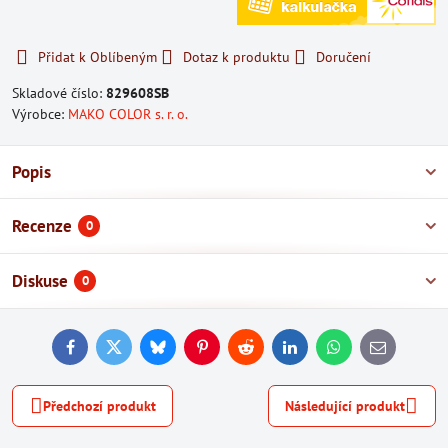
Přidat k Oblíbeným
Dotaz k produktu
Doručení
Skladové číslo:
829608SB
Výrobce:
MAKO COLOR s. r. o.
Popis
Recenze
0
Diskuse
0
Facebook
Twitter
Bluesky
Pinterest
Reddit
LinkedIn
WhatsApp
E-
mail
Předchozí produkt
Následující produkt