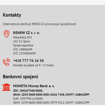
Kontakty
Internetový obchod IMOD.CZ provozuje společnost:
RENEW CZ s​. r​. o​.
Palackého 833
542 32 Úpice
Česká republika
IČO: 28806689
DIČ: CZ28806689
+420 777 76 16 38
Pondělí až pátek od 9 - 17 hodin.
Bankovní spojení
MONETA Money Bank a​. s​.
CZK: 204267348/0600,
IBAN: CZ55 0600 0000 0002 0426 7348, SWIFT: AGBACZPP
EUR: 239799512/0600,
IBAN: CZ39 0600 0000 0002 3979 9512, SWIFT: AGBACZPP