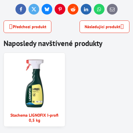
Facebook
Twitter
Bluesky
Pinterest
Reddit
LinkedIn
WhatsApp
E-
mail
Předchozí produkt
Následující produkt
Naposledy navštívené produkty
Stachema LIGNOFIX I-profi
0,5 kg