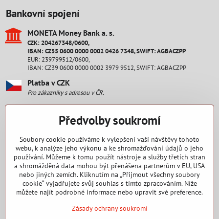
Bankovní spojení
MONETA Money Bank a​. s​.
CZK: 204267348/0600,
IBAN: CZ55 0600 0000 0002 0426 7348, SWIFT: AGBACZPP
EUR: 239799512/0600,
IBAN: CZ39 0600 0000 0002 3979 9512, SWIFT: AGBACZPP
Platba v CZK
Pro zákazníky s adresou v ČR.
Platba v EUR
Předvolby soukromí
Pro zákazníky s adresou na Slovensku.
Staňte se fanouškem
Soubory cookie používáme k vylepšení vaší návštěvy tohoto
webu, k analýze jeho výkonu a ke shromažďování údajů o jeho
používání. Můžeme k tomu použít nástroje a služby třetích stran
Facebook
a shromážděná data mohou být přenášena partnerům v EU, USA
nebo jiných zemích. Kliknutím na „Přijmout všechny soubory
Nakupování
cookie“ vyjadřujete svůj souhlas s tímto zpracováním. Níže
můžete najít podrobné informace nebo upravit své preference.
Zásady ochrany soukromí