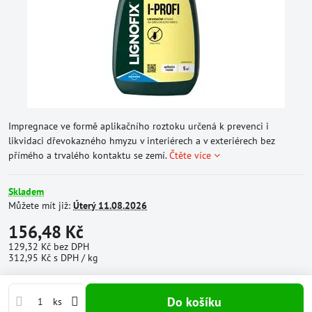
Impregnace ve formě aplikačního roztoku určená k prevenci i
likvidaci dřevokazného hmyzu v interiérech a v exteriérech bez
přímého a trvalého kontaktu se zemí.
Čtěte více
Skladem
Můžete mít již:
Úterý
11.08.2026
156,48 Kč
129,32 Kč
bez DPH
312,95 Kč
s DPH
/ kg
Do košíku
ks