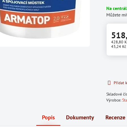
Na centrá
Můžete mít
518
428,80 
43,24 Kč
Přidat 
Skladové čí
Výrobce:
St
Popis
Dokumenty
Recenze