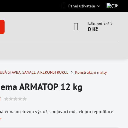
Panel uživatele
Nákupní košík
0 Kč
UBÁ STAVBA, SANACE A REKONSTRUKCE
Konstrukční malty
hema ARMATOP 12 kg
í
átěr na ocelovou výztuž, spojovací můstek pro reprofilace