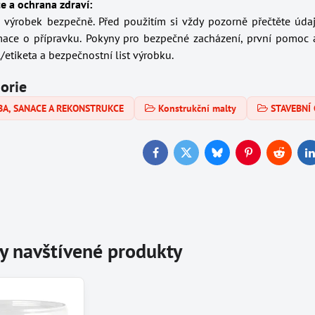
e a ochrana zdraví:
o výrobek bezpečně. Před použitím si vždy pozorně přečtěte úda
mace o přípravku. Pokyny pro bezpečné zacházení, první pomoc 
/etiketa a bezpečnostní list výrobku.
gorie
BA, SANACE A REKONSTRUKCE
Konstrukční malty
STAVEBNÍ
Facebook
Twitter
Bluesky
Pinterest
Reddit
L
y navštívené produkty