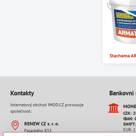
Stachema A
Kontakty
Bankovní 
Internetový obchod IMOD.CZ provozuje
MONET
společnost:
CZK: 
IBAN: 
RENEW CZ s​. r​. o​.
SWIFT
EUR: 
Palackého 833
IBAN: 
542 32 Úpice