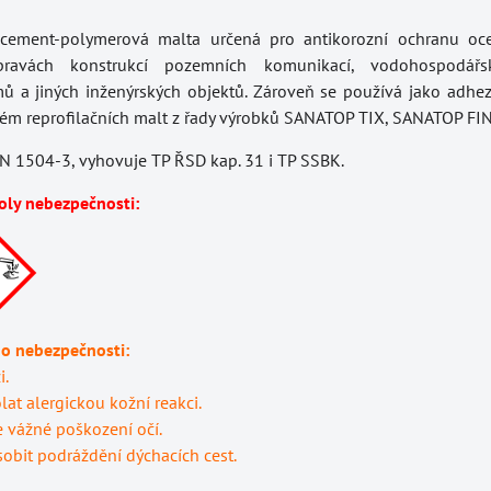
cement-polymerová malta určená pro antikorozní ochranu oce
ravách konstrukcí pozemních komunikací, vodohospodářs
 a jiných inženýrských objektů. Zároveň se používá jako adhezn
ém reprofilačních malt z řady výrobků SANATOP TIX, SANATOP FI
N 1504-3, vyhovuje TP ŘSD kap. 31 i TP SSBK.
oly nebezpečnosti:
 o nebezpečnosti:
i.
at alergickou kožní reakci.
vážné poškození očí.
bit podráždění dýchacích cest.