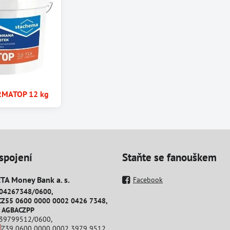
RMATOP 12 kg
spojení
Staňte se fanouškem
A Money Bank a​. s​.
Facebook
204267348/0600,
CZ55 0600 0000 0002 0426 7348,
: AGBACZPP
239799512/0600,
CZ39 0600 0000 0002 3979 9512,