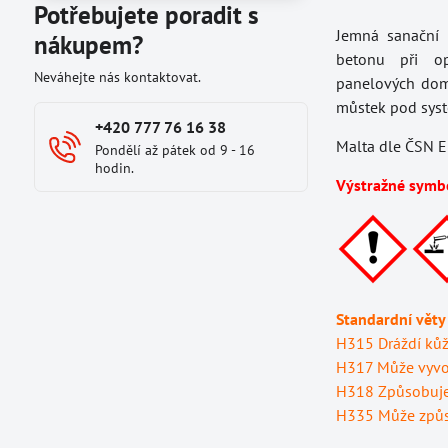
Potřebujete poradit s
Jemná sanační 
nákupem?
betonu při op
Neváhejte nás kontaktovat.
panelových domů
můstek pod syst
+420 777 76 16 38
Malta dle ČSN E
Pondělí až pátek od 9 - 16
hodin.
Výstražné symb
Standardní věty
H315 Dráždí kůž
H317 Může vyvol
H318 Způsobuje 
H335 Může způso