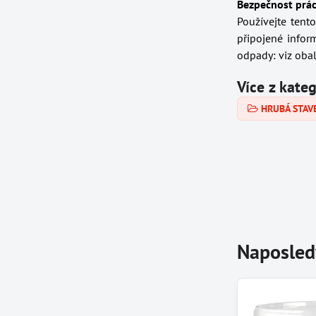
Bezpečnost prác
Používejte tent
připojené infor
odpady: viz obal
Více z kate
HRUBÁ STAV
Naposled