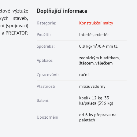
Doplňující informace
lové výztuže
kých staveb,
Kategorie:
Konstrukční malty
í (spojovací)
N a PREFATOP.
Použití:
interiér, exteriér
Spotřeba:
0,8 kg/m²/0,4 mm tl.
zednickým hladítkem,
Aplikace:
štětcem, válečkem
Zpracování:
ruční
Vlastnosti:
mrazuvzdorný
kbelík 12 kg, 33
Balení:
ks/paleta (396 kg)
od 6 ks přeprava na
Upozornění:
paletách