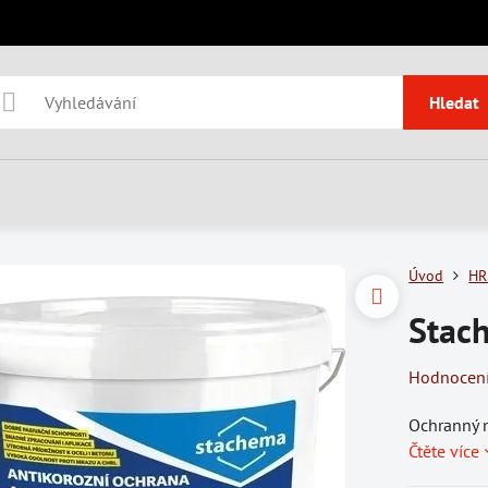
Hledat
Úvod
HR
Stac
Hodnocen
Ochranný n
Čtěte více