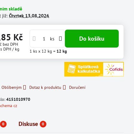
lním skladě
 již:
Čtvrtek
13.08.2026
,85 Kč
Do košíku
ks
Kč
bez DPH
s DPH
/ kg
1
ks
x 12 kg =
12
kg
k Oblíbeným
Dotaz k produktu
Doručení
slo:
4151010970
achema cz
Diskuse
0
0