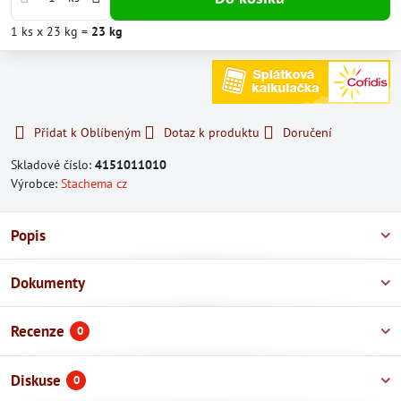
1
ks
x 23 kg =
23
kg
Přidat k Oblíbeným
Dotaz k produktu
Doručení
Skladové číslo:
4151011010
Výrobce:
Stachema cz
Popis
Dokumenty
Recenze
0
Diskuse
0