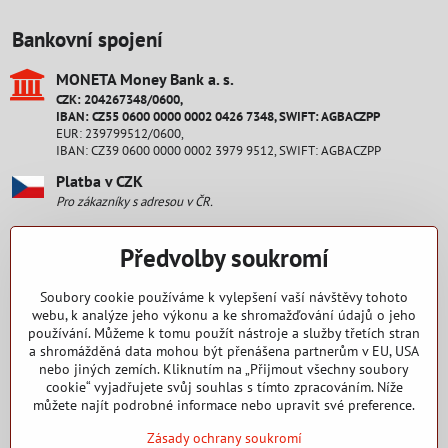
Bankovní spojení
MONETA Money Bank a​. s​.
CZK: 204267348/0600,
IBAN: CZ55 0600 0000 0002 0426 7348, SWIFT: AGBACZPP
EUR: 239799512/0600,
IBAN: CZ39 0600 0000 0002 3979 9512, SWIFT: AGBACZPP
Platba v CZK
Pro zákazníky s adresou v ČR.
Platba v EUR
Předvolby soukromí
Pro zákazníky s adresou na Slovensku.
Staňte se fanouškem
Soubory cookie používáme k vylepšení vaší návštěvy tohoto
webu, k analýze jeho výkonu a ke shromažďování údajů o jeho
používání. Můžeme k tomu použít nástroje a služby třetích stran
Facebook
a shromážděná data mohou být přenášena partnerům v EU, USA
nebo jiných zemích. Kliknutím na „Přijmout všechny soubory
Nakupování
cookie“ vyjadřujete svůj souhlas s tímto zpracováním. Níže
můžete najít podrobné informace nebo upravit své preference.
Zásady ochrany soukromí