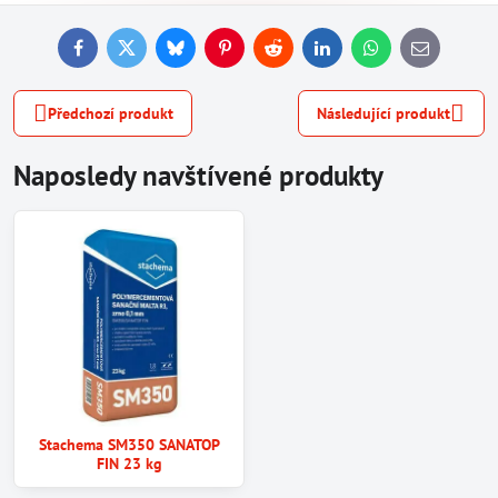
Facebook
Twitter
Bluesky
Pinterest
Reddit
LinkedIn
WhatsApp
E-
mail
Předchozí produkt
Následující produkt
Naposledy navštívené produkty
Stachema SM350 SANATOP
FIN 23 kg