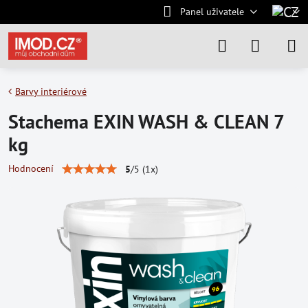
Panel uživatele
Barvy interiérové
Stachema EXIN WASH & CLEAN 7
kg
Hodnocení
5
/
5
(
1
x)