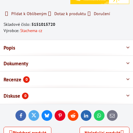
Přidat k Oblíbeným
Dotaz k produktu
Doručení
Skladové číslo:
5151015720
Výrobce:
Stachema cz
Popis
Dokumenty
Recenze
0
Diskuse
0
Facebook
Twitter
Bluesky
Pinterest
Reddit
LinkedIn
WhatsApp
E-
mail
Předchozí produkt
Následující produkt