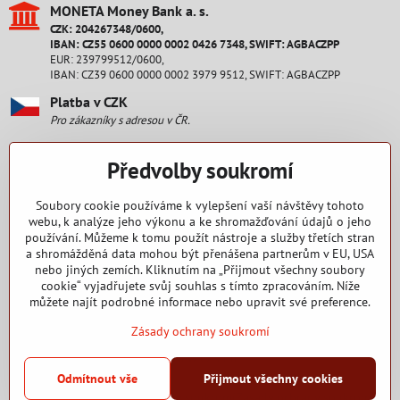
MONETA Money Bank a​. s​.
CZK: 204267348/0600,
IBAN: CZ55 0600 0000 0002 0426 7348, SWIFT: AGBACZPP
EUR: 239799512/0600,
IBAN: CZ39 0600 0000 0002 3979 9512, SWIFT: AGBACZPP
Platba v CZK
Pro zákazníky s adresou v ČR.
Platba v EUR
Předvolby soukromí
Pro zákazníky s adresou na Slovensku.
Staňte se fanouškem
Soubory cookie používáme k vylepšení vaší návštěvy tohoto
webu, k analýze jeho výkonu a ke shromažďování údajů o jeho
používání. Můžeme k tomu použít nástroje a služby třetích stran
Facebook
a shromážděná data mohou být přenášena partnerům v EU, USA
nebo jiných zemích. Kliknutím na „Přijmout všechny soubory
Nakupování
cookie“ vyjadřujete svůj souhlas s tímto zpracováním. Níže
můžete najít podrobné informace nebo upravit své preference.
Zásady ochrany soukromí
2015 - 2025 Copyright RENEW CZ s. r. o.
Odmítnout vše
Přijmout všechny cookies
©
2026
Copyright
Předvolby soukromí
Zásady ochrany soukromí