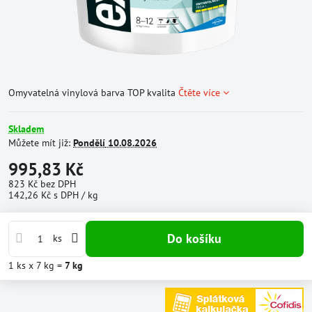
Omyvatelná vinylová barva TOP kvalita
Čtěte více
Skladem
Můžete mít již:
Pondělí
10.08.2026
995,83 Kč
823 Kč
bez DPH
142,26 Kč
s DPH
/ kg
Do košíku
ks
1
ks
x 7 kg =
7
kg