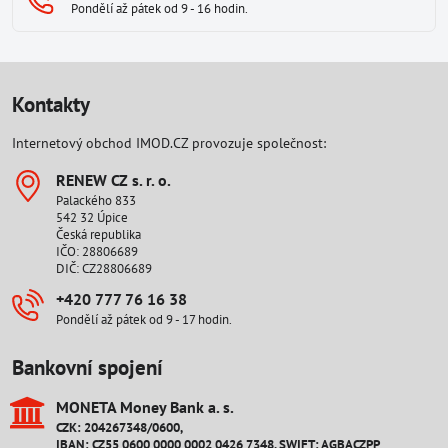
Pondělí až pátek od 9 - 16 hodin.
Kontakty
Internetový obchod IMOD.CZ provozuje společnost:
RENEW CZ s​. r​. o​.
Palackého 833
542 32 Úpice
Česká republika
IČO: 28806689
DIČ: CZ28806689
+420 777 76 16 38
Pondělí až pátek od 9 - 17 hodin.
Bankovní spojení
MONETA Money Bank a​. s​.
CZK: 204267348/0600,
IBAN: CZ55 0600 0000 0002 0426 7348, SWIFT: AGBACZPP