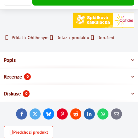
Přidat k Oblíbeným
Dotaz k produktu
Doručení
Popis
Recenze
0
Diskuse
0
Facebook
Twitter
Bluesky
Pinterest
Reddit
LinkedIn
WhatsApp
E-
mail
Předchozí produkt