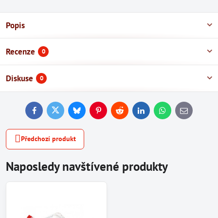
Popis
Recenze
0
Diskuse
0
Facebook
Twitter
Bluesky
Pinterest
Reddit
LinkedIn
WhatsApp
E-
mail
Předchozí produkt
Naposledy navštívené produkty