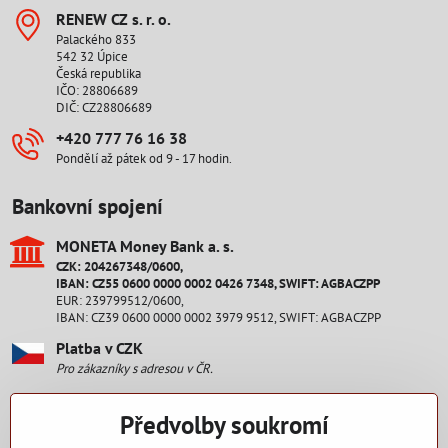
RENEW CZ s​. r​. o​.
Palackého 833
542 32 Úpice
Česká republika
IČO: 28806689
DIČ: CZ28806689
+420 777 76 16 38
Pondělí až pátek od 9 - 17 hodin.
Bankovní spojení
MONETA Money Bank a​. s​.
CZK: 204267348/0600,
IBAN: CZ55 0600 0000 0002 0426 7348, SWIFT: AGBACZPP
EUR: 239799512/0600,
IBAN: CZ39 0600 0000 0002 3979 9512, SWIFT: AGBACZPP
Platba v CZK
Pro zákazníky s adresou v ČR.
Platba v EUR
Předvolby soukromí
Pro zákazníky s adresou na Slovensku.