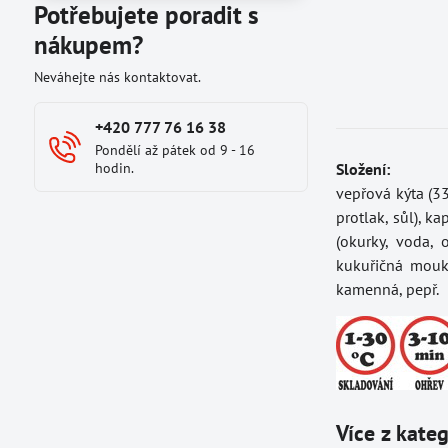
Potřebujete poradit s
nákupem?
Neváhejte nás kontaktovat.
+420 777 76 16 38
Pondělí až pátek od 9 - 16
hodin.
Složení:
vepřová kýta (33
protlak, sůl), ka
(okurky, voda, 
kukuřičná mouka
kamenná, pepř.
Více z kate