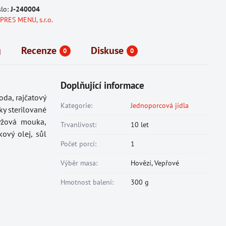
slo:
J-240004
PRES MENU, s.r.o.
g
Recenze
Diskuse
0
0
Doplňující informace
oda, rajčatový
Kategorie:
Jednoporcová jídla
rky sterilované
rýžová mouka,
Trvanlivost:
10 let
kový olej, sůl
Počet porcí:
1
Výběr masa:
Hovězí, Vepřové
Hmotnost balení:
300 g