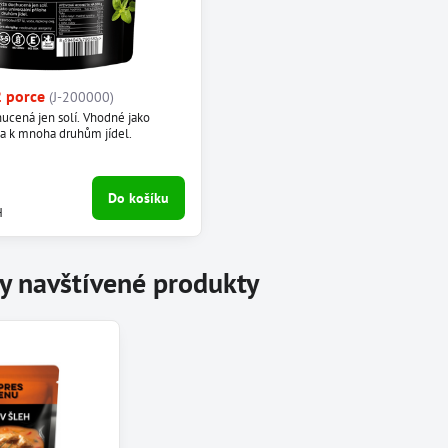
2 porce
(J-200000)
ucená jen solí. Vhodné jako
ha k mnoha druhům jídel.
Do košíku
H
y navštívené produkty