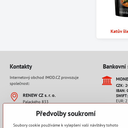
Katův šl
Kontakty
Bankovní 
Internetový obchod IMOD.CZ provozuje
MONET
společnost:
CZK: 
IBAN: 
RENEW CZ s​. r​. o​.
SWIFT
EUR: 
Palackého 833
IBAN: 
542 32 Úpice
SWIFT
Předvolby soukromí
Česká republika
IČO: 28806689
Platb
DIČ: CZ28806689
Soubory cookie používáme k vylepšení vaší návštěvy tohoto
Pro zá