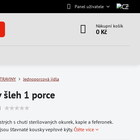
Panel uživatele
Nákupní košík
0 Kč
TRAVINY
Jednoporcová jídla
 šleh 1 porce
í
strých s chutí sterilovaných okurek, kapie a feferonek.
sou šťavnaté kousky vepřové kýty.
Čtěte více