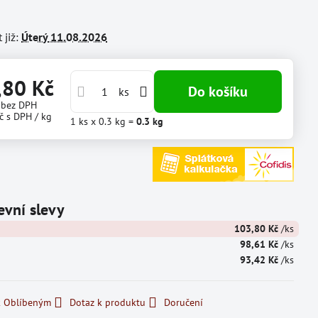
 již:
Úterý
11.08.2026
,80 Kč
Do košíku
ks
č
bez DPH
č
s DPH
/ kg
1
ks
x 0.3 kg =
0.3
kg
vní slevy
103,80 Kč
/ks
98,61 Kč
/ks
93,42 Kč
/ks
k Oblíbeným
Dotaz k produktu
Doručení