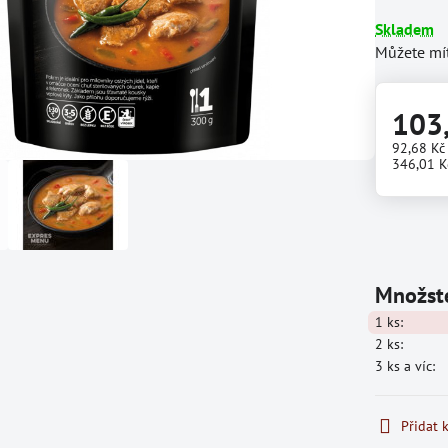
Skladem
Můžete mít
103
92,68 K
346,01 K
Množste
1
ks:
2
ks:
3
ks
a víc
:
Přidat 