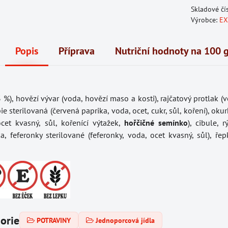
Skladové čí
Výrobce:
EX
Popis
Příprava
Nutriční hodnoty na 100 
 %), hovězí vývar (voda, hovězí maso a kosti), rajčatový protlak (v
pie sterilovaná (červená paprika, voda, ocet, cukr, sůl, koření), oku
ocet kvasný, sůl, kořenící výtažek,
hořčičné semínko
), cibule, 
, feferonky sterilované (feferonky, voda, ocet kvasný, sůl), řep
gorie
POTRAVINY
Jednoporcová jídla