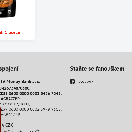
eh 1 porce
spojení
Staňte se fanouškem
A Money Bank a​. s​.
Facebook
204267348/0600,
CZ55 0600 0000 0002 0426 7348,
: AGBACZPP
239799512/0600,
CZ39 0600 0000 0002 3979 9512,
: AGBACZPP
a v CZK
kazníky s adresou v ČR.