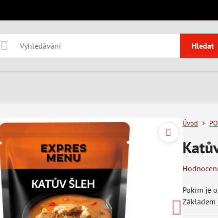
Hledat
Úvod
PO
Katův
Hodnocen
Pokrm je o
Základem j