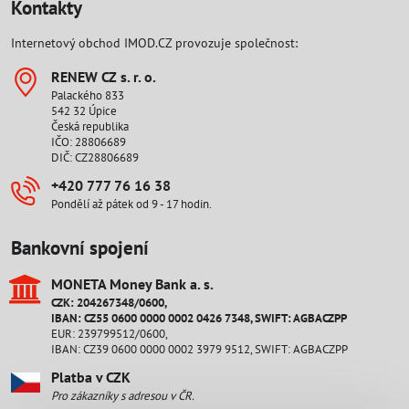
Kontakty
Internetový obchod IMOD.CZ provozuje společnost:
RENEW CZ s​. r​. o​.
Palackého 833
542 32 Úpice
Česká republika
IČO: 28806689
DIČ: CZ28806689
+420 777 76 16 38
Pondělí až pátek od 9 - 17 hodin.
Bankovní spojení
MONETA Money Bank a​. s​.
CZK: 204267348/0600,
IBAN: CZ55 0600 0000 0002 0426 7348, SWIFT: AGBACZPP
EUR: 239799512/0600,
IBAN: CZ39 0600 0000 0002 3979 9512, SWIFT: AGBACZPP
Platba v CZK
Pro zákazníky s adresou v ČR.