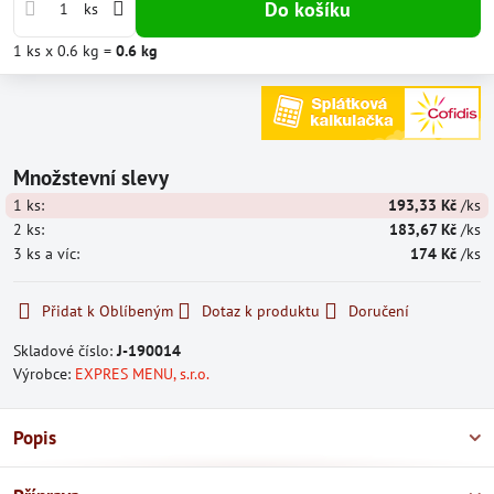
Do košíku
ks
1
ks
x 0.6 kg =
0.6
kg
Množstevní slevy
1
ks:
193,33 Kč
/ks
2
ks:
183,67 Kč
/ks
3
ks
a víc
:
174 Kč
/ks
Přidat k Oblíbeným
Dotaz k produktu
Doručení
Skladové číslo:
J-190014
Výrobce:
EXPRES MENU, s.r.o.
Popis