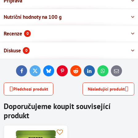
Příprava
Nutriční hodnoty na 100 g
Recenze
0
Diskuse
0
Facebook
Twitter
Bluesky
Pinterest
Reddit
LinkedIn
WhatsApp
E-
mail
Předchozí produkt
Následující produkt
Doporučujeme koupit související
produkt