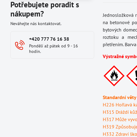
Potřebujete poradit s
nákupem?
Jednosložková r
na betonové pod
Neváhejte nás kontaktovat.
bytových domech
roztoku a mec
+420 777 76 16 38
přetřením. Barv
Pondělí až pátek od 9 - 16
hodin.
Výstražné symb
Standardní věty
H226 Hořlavá ka
H315 Dráždí kůž
H317 Může vyvol
H319 Způsobuje 
H332 Zdraví ško