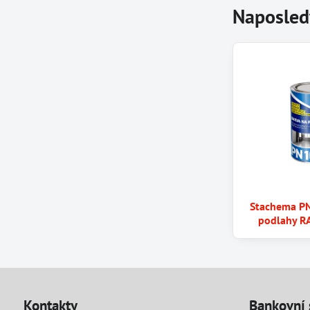
Naposled
Stachema PN
podlahy R
Kontakty
Bankovní 