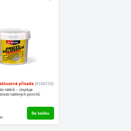
skluzová přísada
(8100250)
 do nátěrů – zlepšuje
stnosti natřených povrchů.
Do košíku
PH