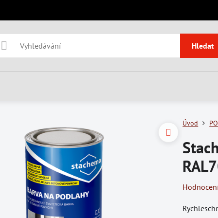
Hledat
Úvod
PO
Stac
RAL7
Hodnocen
Rychleschn