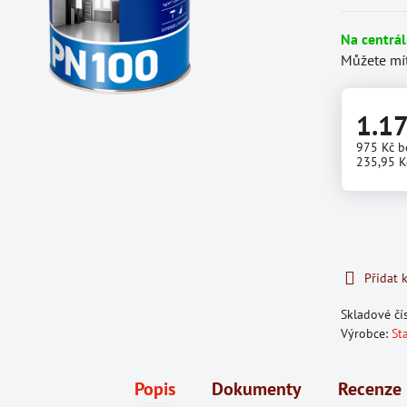
Na centrá
Můžete mít
1.1
975 Kč
b
235,95 K
Přidat 
Skladové čí
Výrobce:
St
Popis
Dokumenty
Recenze