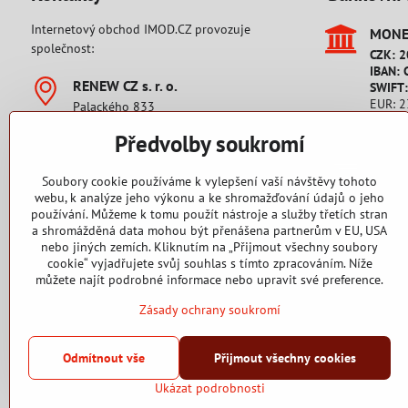
Internetový obchod IMOD.CZ provozuje
MONET
společnost:
CZK: 
IBAN: 
RENEW CZ s​. r​. o​.
SWIFT
EUR: 
Palackého 833
IBAN: 
542 32 Úpice
SWIFT
Předvolby soukromí
Česká republika
IČO: 28806689
Platb
DIČ: CZ28806689
Soubory cookie používáme k vylepšení vaší návštěvy tohoto
Pro zá
webu, k analýze jeho výkonu a ke shromažďování údajů o jeho
+420 777 76 16 38
používání. Můžeme k tomu použít nástroje a služby třetích stran
Platb
Pondělí až pátek od 9 - 17 hodin.
a shromážděná data mohou být přenášena partnerům v EU, USA
Pro zá
nebo jiných zemích. Kliknutím na „Přijmout všechny soubory
cookie“ vyjadřujete svůj souhlas s tímto zpracováním. Níže
můžete najít podrobné informace nebo upravit své preference.
Zásady ochrany soukromí
2015 - 2025 Copyright RENEW CZ s. r. o.
Odmítnout vše
Přijmout všechny cookies
Ukázat podrobnosti