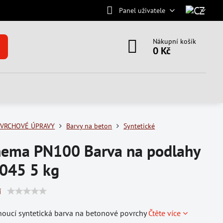
Panel uživatele
Nákupní košík
0 Kč
VRCHOVÉ ÚPRAVY
Barvy na beton
Syntetické
hema PN100 Barva na podlahy
045 5 kg
í
oucí syntetická barva na betonové povrchy
Čtěte více