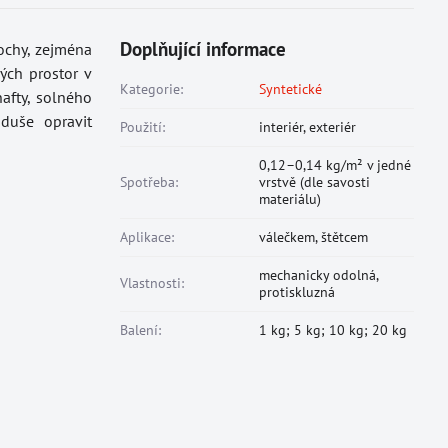
Doplňující informace
ochy, zejména
ných prostor v
Kategorie:
Syntetické
afty, solného
duše opravit
Použití:
interiér, exteriér
0,12–0,14 kg/m² v jedné
Spotřeba:
vrstvě (dle savosti
materiálu)
Aplikace:
válečkem, štětcem
mechanicky odolná,
Vlastnosti:
protiskluzná
Balení:
1 kg; 5 kg; 10 kg; 20 kg