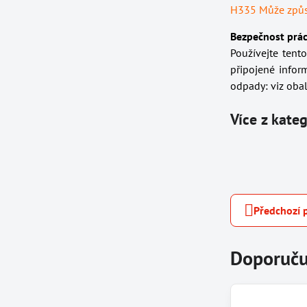
H335 Může způso
Bezpečnost prác
Používejte tent
připojené infor
odpady: viz obal
Více z kate
Předchozí 
Doporuču