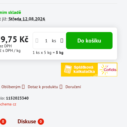
lním skladě
 již:
Středa
12.08.2026
79,75 Kč
Do košíku
ks
ez DPH
č
s DPH
/ kg
1
ks
x 5 kg =
5
kg
k Oblíbeným
Dotaz k produktu
Doručení
slo:
1152023340
achema cz
Diskuse
0
0