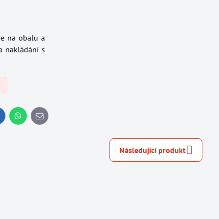
je na obalu a
a nakládání s
Y
inkedIn
WhatsApp
E-
mail
Následující produkt