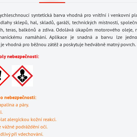
ychleschnoucí syntetická barva vhodná pro vnitřní i venkovní pl
lahy sklepů, hal, skladů, garáží, technických místností, společ
, teras, balkónů a zdiva. Odolává úkapům motorového oleje, n
hanickému namáhání. Aplikace je snadná a barvu lze jedno
a je vhodná pro běžnou zátěž a poskytuje hedvábně matný povrch.
oly nebezpečnosti:
 o nebezpečnosti:
palina a páry.
i.
at alergickou kožní reakci.
vážné podráždění očí.
dlivý při vdechování.