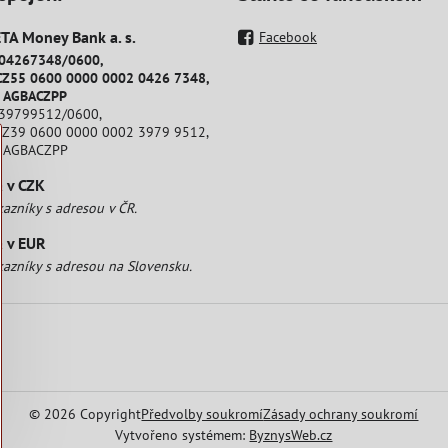
A Money Bank a​. s​.
Facebook
204267348/0600,
CZ55 0600 0000 0002 0426 7348,
: AGBACZPP
239799512/0600,
CZ39 0600 0000 0002 3979 9512,
: AGBACZPP
a v CZK
kazníky s adresou v ČR.
a v EUR
kazníky s adresou na Slovensku.
©
2026
Copyright
Předvolby soukromí
Zásady ochrany soukromí
Vytvořeno systémem:
ByznysWeb.cz