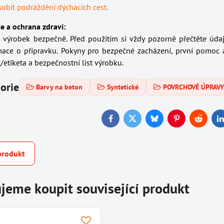
bit podráždění dýchacích cest.
e a ochrana zdraví:
o výrobek bezpečně. Před použitím si vždy pozorně přečtěte úda
mace o přípravku. Pokyny pro bezpečné zacházení, první pomoc 
/etiketa a bezpečnostní list výrobku.
gorie
Barvy na beton
Syntetické
POVRCHOVÉ ÚPRAV
Facebook
Twitter
Bluesky
Pinterest
Reddit
L
produkt
jeme koupit související produkt