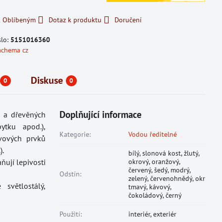
k Oblíbeným
Dotaz k produktu
Doručení
slo:
5151016360
achema cz
Diskuse
0
0
Doplňující informace
a a dřevěných
ytku apod.),
Kategorie:
Vodou ředitelné
ovových prvků
).
bílý, slonová kost, žlutý,
ňují lepivosti
okrový, oranžový,
červený, šedý, modrý,
Odstín:
zelený, červenohnědý, okr
světlostálý,
tmavý, kávový,
čokoládový, černý
Použití:
interiér, exteriér