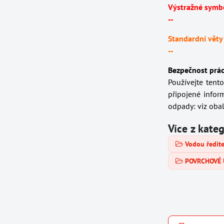
Výstražné symb
--
Standardní věty
--
Bezpečnost prác
Používejte tent
připojené infor
odpady: viz obal
Více z kate
Vodou ředit
POVRCHOVÉ 