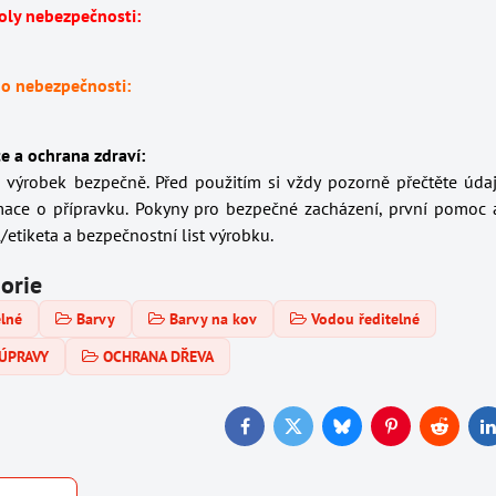
oly nebezpečnosti:
 o nebezpečnosti:
e a ochrana zdraví:
o výrobek bezpečně. Před použitím si vždy pozorně přečtěte úda
mace o přípravku. Pokyny pro bezpečné zacházení, první pomoc 
/etiketa a bezpečnostní list výrobku.
gorie
elné
Barvy
Barvy na kov
Vodou ředitelné
ÚPRAVY
OCHRANA DŘEVA
Facebook
Twitter
Bluesky
Pinterest
Reddit
L