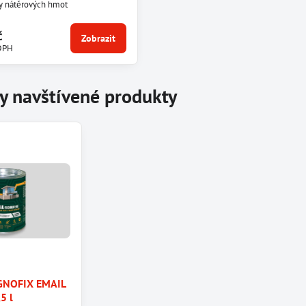
y nátěrových hmot
č
Zobrazit
DPH
y navštívené produkty
GNOFIX EMAIL
,5 l