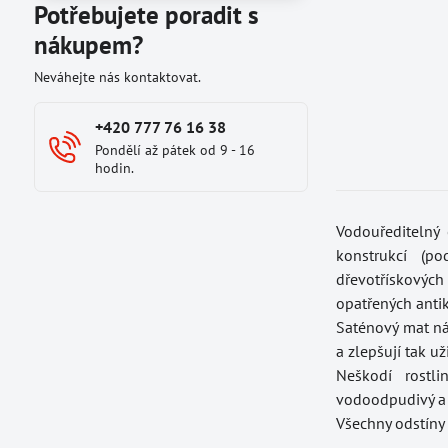
Potřebujete poradit s
nákupem?
Neváhejte nás kontaktovat.
+420 777 76 16 38
Pondělí až pátek od 9 - 16
hodin.
Vodouředitelný 
konstrukcí (po
dřevotřískovýc
opatřených antik
Saténový mat ná
a zlepšují tak už
Neškodí rostli
vodoodpudivý a
Všechny odstíny