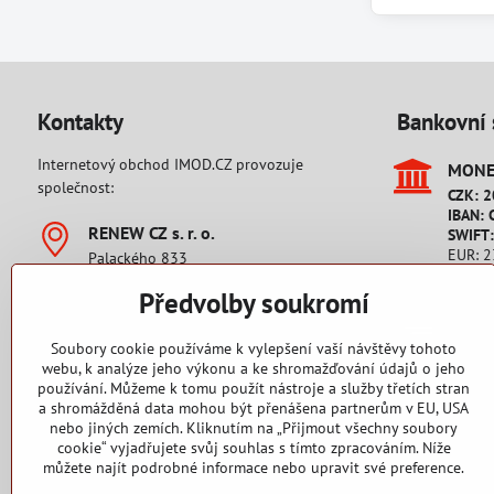
Kontakty
Bankovní 
Internetový obchod IMOD.CZ provozuje
MONET
společnost:
CZK: 
IBAN: 
RENEW CZ s​. r​. o​.
SWIFT
EUR: 
Palackého 833
IBAN: 
542 32 Úpice
SWIFT
Předvolby soukromí
Česká republika
IČO: 28806689
Platb
DIČ: CZ28806689
Soubory cookie používáme k vylepšení vaší návštěvy tohoto
Pro zá
webu, k analýze jeho výkonu a ke shromažďování údajů o jeho
+420 777 76 16 38
používání. Můžeme k tomu použít nástroje a služby třetích stran
Platb
Pondělí až pátek od 9 - 17 hodin.
a shromážděná data mohou být přenášena partnerům v EU, USA
Pro zá
nebo jiných zemích. Kliknutím na „Přijmout všechny soubory
cookie“ vyjadřujete svůj souhlas s tímto zpracováním. Níže
můžete najít podrobné informace nebo upravit své preference.