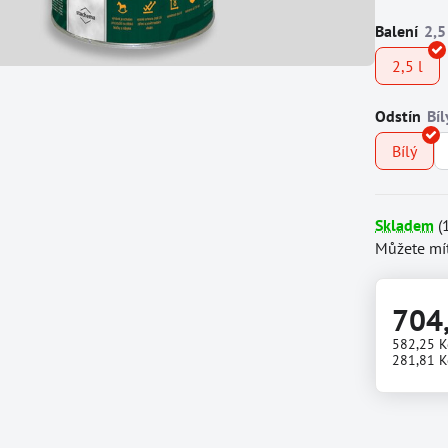
Balení
2,5 l
Odstín
Bílý
Skladem
(
Můžete mít
704
582,25 
281,81 K