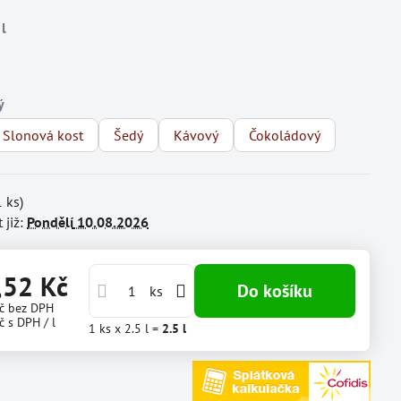
Slonová kost
Šedý
Kávový
Čokoládový
1
ks)
 již:
Pondělí
10.08.2026
,52 Kč
Do košíku
ks
Kč
bez DPH
č
s DPH
/ l
1
ks
x 2.5 l =
2.5
l