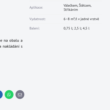
Válečkem, Štětcem,
Aplikace:
Stříkáním
Vydatnost:
6–8 m²/l v jedné vrstvě
Balení:
0,75 l; 2,5 l; 4,5 l
je na obalu a
a nakládání s
inkedIn
WhatsApp
E-
mail