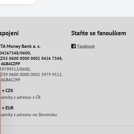
spojení
Staňte se fanouškem
A Money Bank a​. s​.
Facebook
204267348/0600,
CZ55 0600 0000 0002 0426 7348,
: AGBACZPP
239799512/0600,
CZ39 0600 0000 0002 3979 9512,
: AGBACZPP
a v CZK
kazníky s adresou v ČR.
a v EUR
kazníky s adresou na Slovensku.