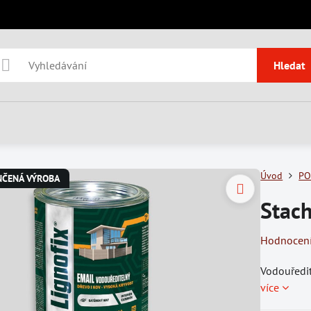
Hledat
Úvod
PO
NČENÁ VÝROBA
Stac
Hodnocen
Vodouředit
více