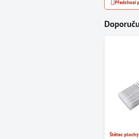
Předchozí 
Doporuču
Štětec plochý