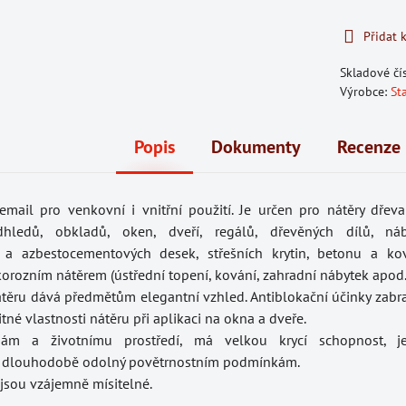
Přidat 
Skladové čí
Výrobce:
St
Popis
Dokumenty
Recenze
email pro venkovní i vnitřní použití. Je určen pro nátěry dřev
dhledů, obkladů, oken, dveří, regálů, dřevěných dílů, náb
h a azbestocementových desek, střešních krytin, betonu a k
orozním nátěrem (ústřední topení, kování, zahradní nábytek apod.
těru dává předmětům elegantní vzhled. Antiblokační účinky zabra
itné vlastnosti nátěru při aplikaci na okna a dveře.
nám a životnímu prostředí, má velkou krycí schopnost, je 
 dlouhodobě odolný povětrnostním podmínkám.
 jsou vzájemně mísitelné.