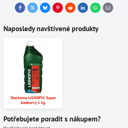
Facebook
Twitter
Bluesky
Pinterest
Reddit
LinkedIn
WhatsApp
E-
mail
Naposledy navštívené produkty
Stachema LIGNOFIX Super
bezbarvý 1 kg
Potřebujete poradit s nákupem?