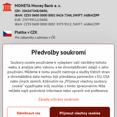
MONETA Money Bank a​. s​.
CZK: 204267348/0600,
IBAN: CZ55 0600 0000 0002 0426 7348, SWIFT: AGBACZPP
EUR: 239799512/0600,
IBAN: CZ39 0600 0000 0002 3979 9512, SWIFT: AGBACZPP
Platba v CZK
Pro zákazníky s adresou v ČR.
Platba v EUR
Předvolby soukromí
Pro zákazníky s adresou na Slovensku.
Staňte se fanouškem
Soubory cookie používáme k vylepšení vaší návštěvy tohoto
webu, k analýze jeho výkonu a ke shromažďování údajů o jeho
používání. Můžeme k tomu použít nástroje a služby třetích stran
Facebook
a shromážděná data mohou být přenášena partnerům v EU, USA
nebo jiných zemích. Kliknutím na „Přijmout všechny soubory
Nakupování
cookie“ vyjadřujete svůj souhlas s tímto zpracováním. Níže
můžete najít podrobné informace nebo upravit své preference.
Zásady ochrany soukromí
2015 - 2025 Copyright RENEW CZ s. r. o.
Odmítnout vše
Přijmout všechny cookies