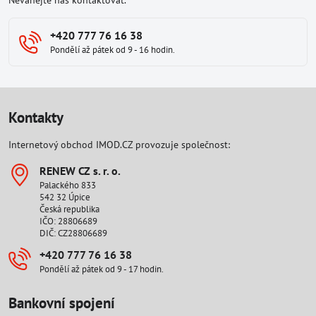
Neváhejte nás kontaktovat.
+420 777 76 16 38
Pondělí až pátek od 9 - 16 hodin.
Kontakty
Internetový obchod IMOD.CZ provozuje společnost:
RENEW CZ s​. r​. o​.
Palackého 833
542 32 Úpice
Česká republika
IČO: 28806689
DIČ: CZ28806689
+420 777 76 16 38
Pondělí až pátek od 9 - 17 hodin.
Bankovní spojení