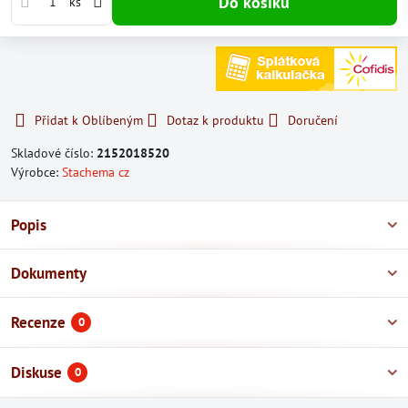
Do košíku
ks
Přidat k Oblíbeným
Dotaz k produktu
Doručení
Skladové číslo:
2152018520
Výrobce:
Stachema cz
Popis
Dokumenty
Recenze
0
Diskuse
0