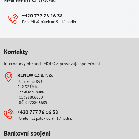
Neváhejte nás kontaktovat.
+420 777 76 16 38
Pondělí až pátek od 9 - 16 hodin.
Kontakty
Internetový obchod IMOD.CZ provozuje společnost:
RENEW CZ s​. r​. o​.
Palackého 833
542 32 Úpice
Česká republika
IČO: 28806689
DIČ: CZ28806689
+420 777 76 16 38
Pondělí až pátek od 9 - 17 hodin.
Bankovní spojení