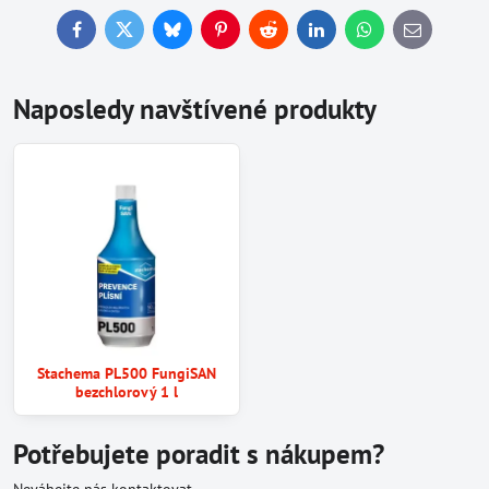
Facebook
Twitter
Bluesky
Pinterest
Reddit
LinkedIn
WhatsApp
E-
mail
Naposledy navštívené produkty
Stachema PL500 FungiSAN
bezchlorový 1 l
Potřebujete poradit s nákupem?