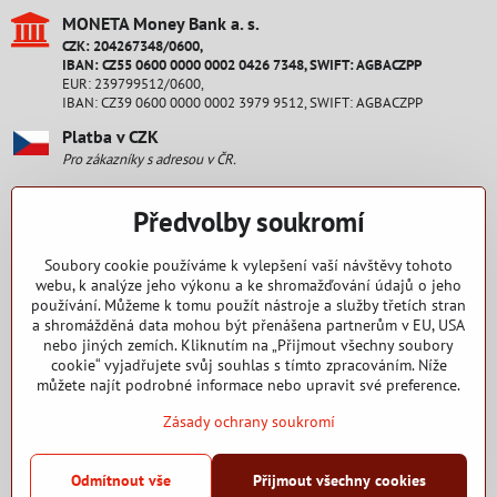
MONETA Money Bank a​. s​.
CZK: 204267348/0600,
IBAN: CZ55 0600 0000 0002 0426 7348, SWIFT: AGBACZPP
EUR: 239799512/0600,
IBAN: CZ39 0600 0000 0002 3979 9512, SWIFT: AGBACZPP
Platba v CZK
Pro zákazníky s adresou v ČR.
Platba v EUR
Předvolby soukromí
Pro zákazníky s adresou na Slovensku.
Staňte se fanouškem
Soubory cookie používáme k vylepšení vaší návštěvy tohoto
webu, k analýze jeho výkonu a ke shromažďování údajů o jeho
používání. Můžeme k tomu použít nástroje a služby třetích stran
Facebook
a shromážděná data mohou být přenášena partnerům v EU, USA
nebo jiných zemích. Kliknutím na „Přijmout všechny soubory
Nakupování
cookie“ vyjadřujete svůj souhlas s tímto zpracováním. Níže
můžete najít podrobné informace nebo upravit své preference.
Zásady ochrany soukromí
2015 - 2025 Copyright RENEW CZ s. r. o.
Odmítnout vše
Přijmout všechny cookies