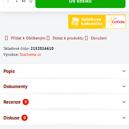
Do košíku
ks
Přidat k Oblíbeným
Dotaz k produktu
Doručení
Skladové číslo:
2152016610
Výrobce:
Stachema cz
Popis
Dokumenty
Recenze
0
Diskuse
0