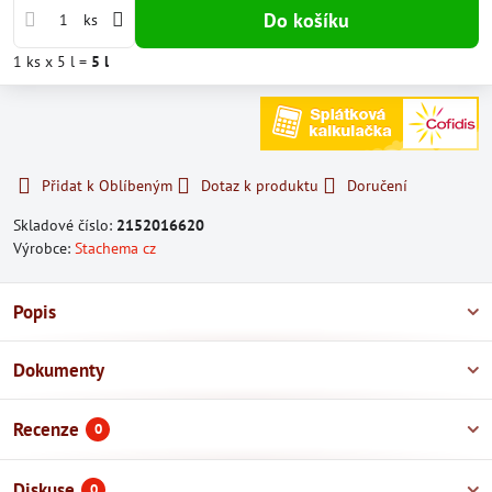
Do košíku
ks
1
ks
x 5 l =
5
l
Přidat k Oblíbeným
Dotaz k produktu
Doručení
Skladové číslo:
2152016620
Výrobce:
Stachema cz
Popis
Dokumenty
Recenze
0
Diskuse
0