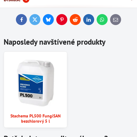
Facebook
Twitter
Bluesky
Pinterest
Reddit
LinkedIn
WhatsApp
E-
mail
Naposledy navštívené produkty
Stachema PL500 FungiSAN
bezchlorový 5 l