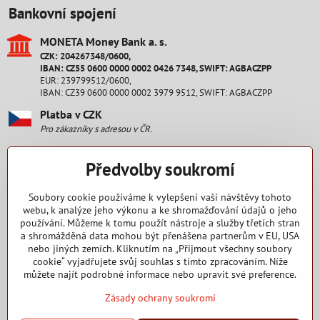
Bankovní spojení
MONETA Money Bank a​. s​.
CZK: 204267348/0600,
IBAN: CZ55 0600 0000 0002 0426 7348, SWIFT: AGBACZPP
EUR: 239799512/0600,
IBAN: CZ39 0600 0000 0002 3979 9512, SWIFT: AGBACZPP
Platba v CZK
Pro zákazníky s adresou v ČR.
Platba v EUR
Předvolby soukromí
Pro zákazníky s adresou na Slovensku.
Staňte se fanouškem
Soubory cookie používáme k vylepšení vaší návštěvy tohoto
webu, k analýze jeho výkonu a ke shromažďování údajů o jeho
používání. Můžeme k tomu použít nástroje a služby třetích stran
Facebook
a shromážděná data mohou být přenášena partnerům v EU, USA
nebo jiných zemích. Kliknutím na „Přijmout všechny soubory
Nakupování
cookie“ vyjadřujete svůj souhlas s tímto zpracováním. Níže
můžete najít podrobné informace nebo upravit své preference.
Zásady ochrany soukromí
2015 - 2025 Copyright RENEW CZ s. r. o.