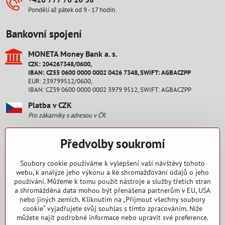
Pondělí až pátek od 9 - 17 hodin.
Bankovní spojení
MONETA Money Bank a​. s​.
CZK: 204267348/0600,
IBAN: CZ55 0600 0000 0002 0426 7348, SWIFT: AGBACZPP
EUR: 239799512/0600,
IBAN: CZ39 0600 0000 0002 3979 9512, SWIFT: AGBACZPP
Platba v CZK
Pro zákazníky s adresou v ČR.
Platba v EUR
Předvolby soukromí
Pro zákazníky s adresou na Slovensku.
Staňte se fanouškem
Soubory cookie používáme k vylepšení vaší návštěvy tohoto
webu, k analýze jeho výkonu a ke shromažďování údajů o jeho
používání. Můžeme k tomu použít nástroje a služby třetích stran
Facebook
a shromážděná data mohou být přenášena partnerům v EU, USA
nebo jiných zemích. Kliknutím na „Přijmout všechny soubory
Nakupování
cookie“ vyjadřujete svůj souhlas s tímto zpracováním. Níže
můžete najít podrobné informace nebo upravit své preference.