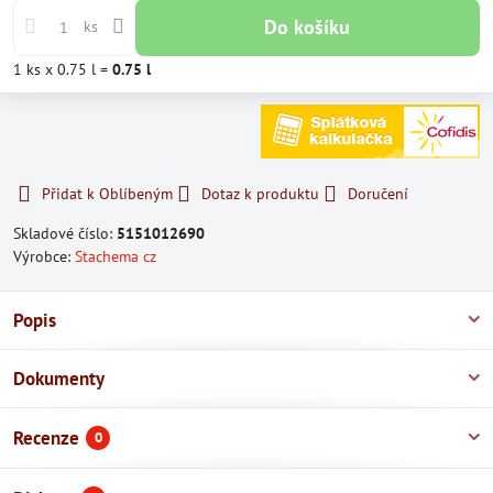
Do košíku
ks
1
ks
x 0.75 l =
0.75
l
Přidat k Oblíbeným
Dotaz k produktu
Doručení
Skladové číslo:
5151012690
Výrobce:
Stachema cz
Popis
Dokumenty
Recenze
0