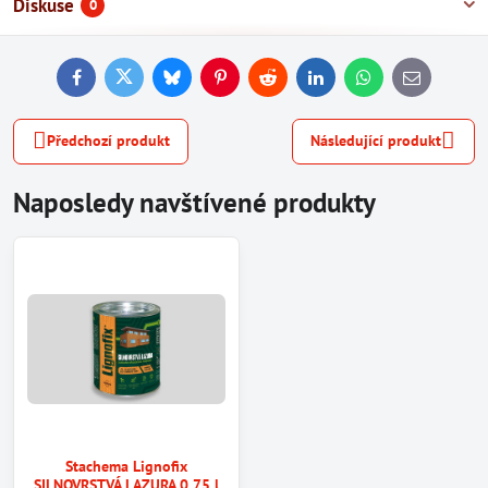
Diskuse
0
Facebook
Twitter
Bluesky
Pinterest
Reddit
LinkedIn
WhatsApp
E-
mail
Předchozí produkt
Následující produkt
Naposledy navštívené produkty
Stachema Lignofix
SILNOVRSTVÁ LAZURA 0,75 l