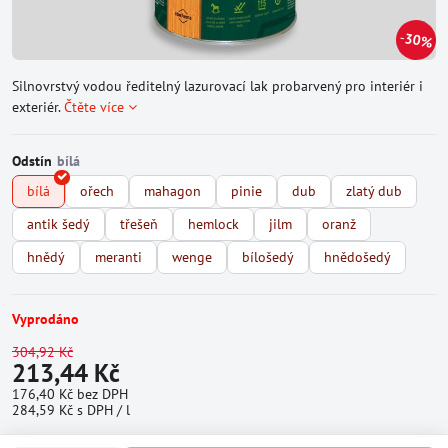
30%
Silnovrstvý vodou ředitelný lazurovací lak probarvený pro interiér i
exteriér.
Čtěte více
Odstín
bílá
ořech
mahagon
pinie
dub
zlatý dub
antik šedý
třešeň
hemlock
jilm
oranž
hnědý
meranti
wenge
bílošedý
hnědošedý
Vyprodáno
304,92 Kč
213,44 Kč
176,40 Kč
bez DPH
284,59 Kč
s DPH
/ l