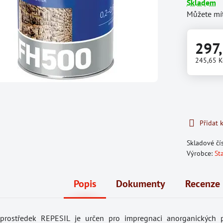
Skladem
Můžete mít
297
245,65 
Přidat 
Skladové čí
Výrobce:
St
Popis
Dokumenty
Recenze
 prostředek REPESIL je určen pro impregnaci anorganických 