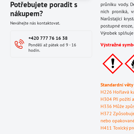
Potřebujete poradit s
průniku vody. D
nich proniká, v
nákupem?
Narůstající krys
Neváhejte nás kontaktovat.
postupné eroze, 
Výrobek splňuje
+420 777 76 16 38
Výstražné symb
Pondělí až pátek od 9 - 16
hodin.
Standardní věty
H226 Hořlavá ka
H304 Při požití 
H336 Může způso
H372 Způsobuje 
nebo opakované 
H411 Toxický pr