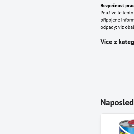
Bezpečnost prác
Používejte tento
připojené infor
odpady: viz obal
Více z kate
Naposled