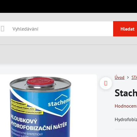
Hledat
Úvod
ST
Stac
Hodnocen
Hydrofobiz