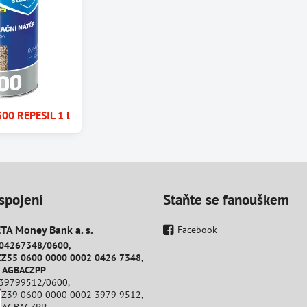
00 REPESIL 1 l
spojení
Staňte se fanouškem
A Money Bank a​. s​.
Facebook
204267348/0600,
CZ55 0600 0000 0002 0426 7348,
: AGBACZPP
239799512/0600,
CZ39 0600 0000 0002 3979 9512,
: AGBACZPP