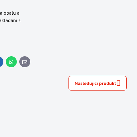
na obalu a
akládání s
inkedIn
WhatsApp
E-
mail
Následující produkt