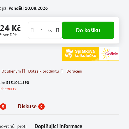
 již:
Pondělí
10.08.2026
,24 Kč
Do košíku
ks
Kč
bez DPH
k Oblíbeným
Dotaz k produktu
Doručení
slo:
5151011190
achema cz
Diskuse
0
0
Doplňující informace
povrchů proti