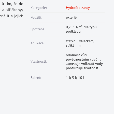
lů tím, že do
Kategorie:
Hydrofobizanty
 siřičitany).
riálů a jejich
Použití:
exteriér
0,2–1 l/m² dle typu
Spotřeba:
podkladu
štětkou, válečkem,
Aplikace:
stříkáním
odolnost vůči
povětrnostním vlivům,
Vlastnosti:
zamezuje vniknutí vody,
prodlužuje životnost
Balení:
1 l; 5 l; 10 l