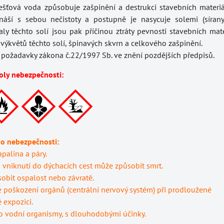
ešťová voda způsobuje zašpinění a destrukci stavebních materiá
náší s sebou nečistoty a postupně je nasycuje solemi (sírany a
taly těchto solí jsou pak příčinou ztráty pevnosti stavebních mate
výkvětů těchto solí, špinavých skvrn a celkového zašpinění.
 požadavky zákona č.22/1997 Sb. ve znění pozdějších předpisů.
oly nebezpečnosti:
 o nebezpečnosti:
palina a páry.
a vniknutí do dýchacích cest může způsobit smrt.
bit ospalost nebo závratě.
poškození orgánů (centrální nervový systém) při prodloužené
expozici.
o vodní organismy, s dlouhodobými účinky.