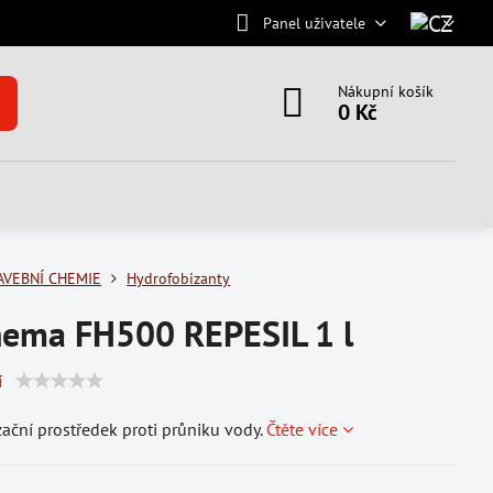
Panel uživatele
Nákupní košík
0 Kč
AVEBNÍ CHEMIE
Hydrofobizanty
hema FH500 REPESIL 1 l
í
ační prostředek proti průniku vody.
Čtěte více