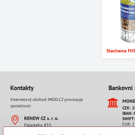
Stachema FH5
Kontakty
Bankovní 
Internetový obchod IMOD.CZ provozuje
MONET
společnost:
CZK: 
IBAN: 
RENEW CZ s​. r​. o​.
SWIFT
EUR: 
Palackého 833
IBAN: 
542 32 Úpice
SWIFT