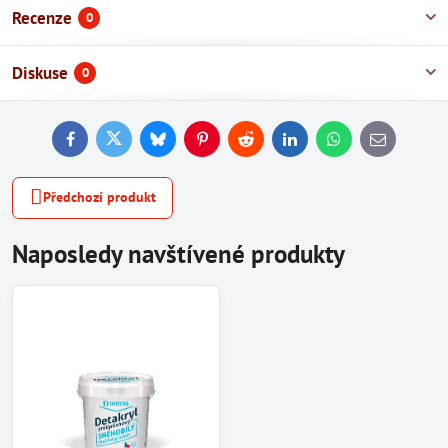
Recenze
0
Diskuse
0
Facebook
Twitter
Bluesky
Pinterest
Reddit
LinkedIn
WhatsApp
E-
mail
Předchozí produkt
Naposledy navštívené produkty