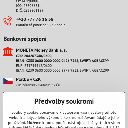
Česká republika
IČO: 28806689
DIČ: CZ28806689
+420 777 76 16 38
Pondělí až pátek od 9 - 17 hodin.
Bankovní spojení
MONETA Money Bank a​. s​.
CZK: 204267348/0600,
IBAN: CZ55 0600 0000 0002 0426 7348, SWIFT: AGBACZPP
EUR: 239799512/0600,
IBAN: CZ39 0600 0000 0002 3979 9512, SWIFT: AGBACZPP
Platba v CZK
Pro zákazníky s adresou v ČR.
Platba v EUR
Předvolby soukromí
Pro zákazníky s adresou na Slovensku.
Staňte se fanouškem
Soubory cookie používáme k vylepšení vaší návštěvy tohoto
webu, k analýze jeho výkonu a ke shromažďování údajů o jeho
používání. Můžeme k tomu použít nástroje a služby třetích stran
Facebook
a shromážděná data mohou být přenášena partnerům v EU, USA