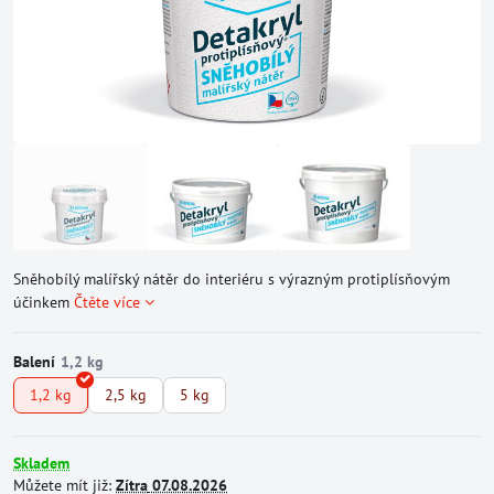
Sněhobílý malířský nátěr do interiéru s výrazným protiplísňovým
účinkem
Čtěte více
Balení
1,2 kg
2,5 kg
5 kg
Skladem
Můžete mít již:
Zítra
07.08.2026