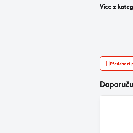
Více z kate
Předchozí 
Doporuču