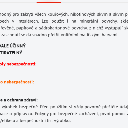
vhodný pro zakrytí všech kouřových, nikotinových skvrn a skvrn 
pech v interiérech. Lze použít i na minerální povrchy, skl
evěné, papírové a sádrokartonové povrchy, z nichž vystupují skv
zaschnutí se dá snadno přetřít vnitřními malířskými barvami.
VALE ÚČINNÝ
TIRATELNÝ
oly nebezpečnosti:
 o nebezpečnosti:
e a ochrana zdraví:
o výrobek bezpečně. Před použitím si vždy pozorně přečtěte úda
mace o přípravku. Pokyny pro bezpečné zacházení, první pomoc 
/etiketa a bezpečnostní list výrobku.