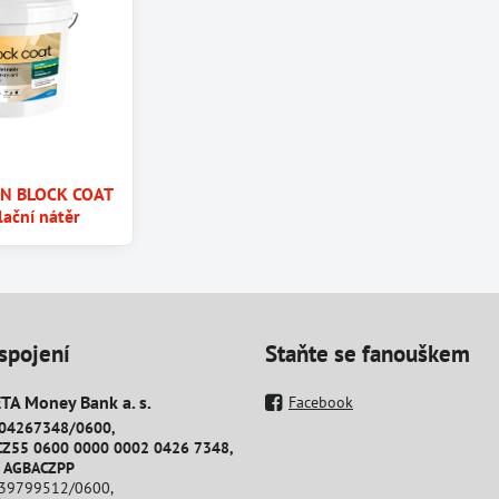
IN BLOCK COAT
lační nátěr
spojení
Staňte se fanouškem
A Money Bank a​. s​.
Facebook
204267348/0600,
CZ55 0600 0000 0002 0426 7348,
: AGBACZPP
239799512/0600,