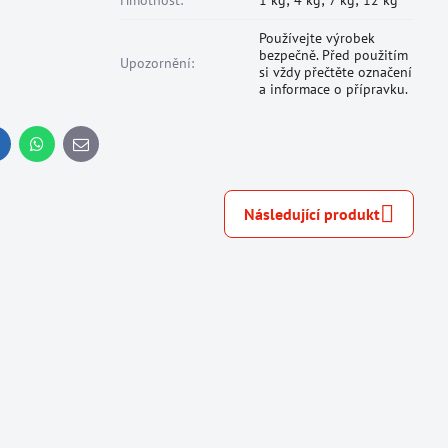
Hmotnost:
1 kg; 4 kg; 7 kg; 12 kg
Používejte výrobek
bezpečně. Před použitím
Upozornění:
si vždy přečtěte označení
a informace o přípravku.
inkedIn
WhatsApp
E-
mail
Následující produkt