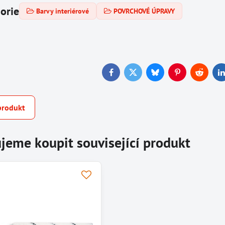
gorie
Barvy interiérové
POVRCHOVÉ ÚPRAVY
Facebook
Twitter
Bluesky
Pinterest
Reddit
L
produkt
jeme koupit související produkt