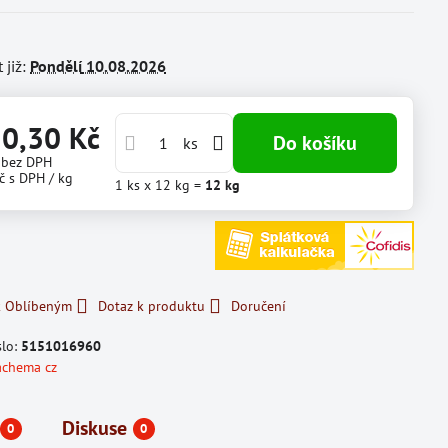
 již:
Pondělí
10.08.2026
30,30 Kč
Do košíku
ks
č
bez DPH
č
s DPH
/ kg
1
ks
x 12 kg =
12
kg
k Oblíbeným
Dotaz k produktu
Doručení
slo:
5151016960
achema cz
Diskuse
0
0