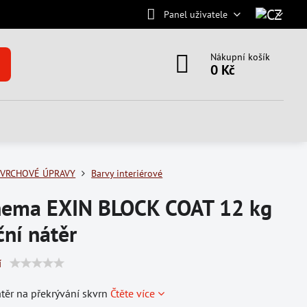
Panel uživatele
Nákupní košík
0 Kč
VRCHOVÉ ÚPRAVY
Barvy interiérové
hema EXIN BLOCK COAT 12 kg
ční nátěr
í
átěr na překrývání skvrn
Čtěte více