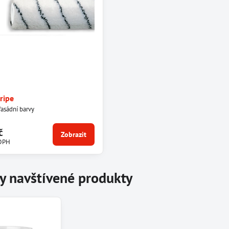
ripe
fasádní barvy
č
Zobrazit
DPH
y navštívené produkty