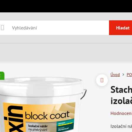
Hledat
Úvod
PO
E
Stac
izola
Hodnocen
Izolační n