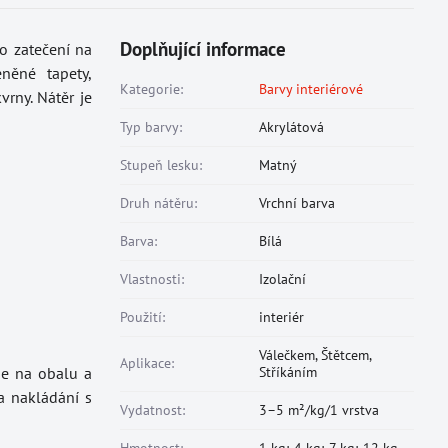
Doplňující informace
po zatečení na
eněné tapety,
Kategorie:
Barvy interiérové
rny. Nátěr je
Typ barvy:
Akrylátová
Stupeň lesku:
Matný
Druh nátěru:
Vrchní barva
Barva:
Bílá
Vlastnosti:
Izolační
Použití:
interiér
Válečkem, Štětcem,
Aplikace:
je na obalu a
Stříkáním
a nakládání s
Vydatnost:
3–5 m²/kg/1 vrstva