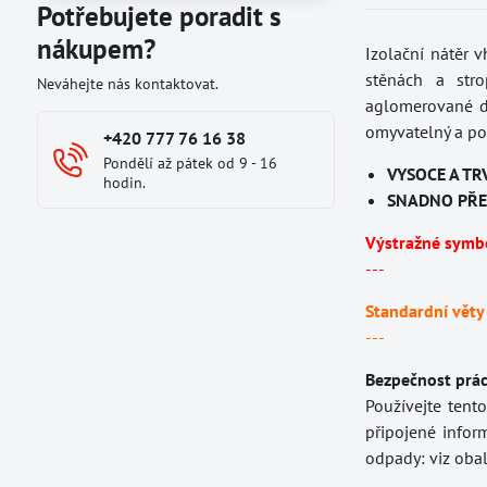
Potřebujete poradit s
nákupem?
Izolační nátěr 
stěnách a stro
Neváhejte nás kontaktovat.
aglomerované dř
omyvatelný a po 
+420 777 76 16 38
Pondělí až pátek od 9 - 16
VYSOCE A TR
hodin.
SNADNO PŘE
Výstražné symb
---
Standardní věty
---
Bezpečnost prác
Používejte tent
připojené infor
odpady: viz obal