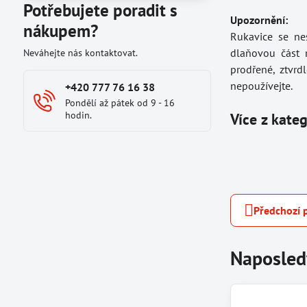
Potřebujete poradit s
Upozornění:
nákupem?
Rukavice se nes
dlaňovou část r
Neváhejte nás kontaktovat.
prodřené, ztvrd
nepoužívejte.
+420 777 76 16 38
Pondělí až pátek od 9 - 16
hodin.
Více z kate
Předchozí 
Naposled