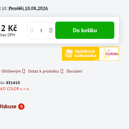
 již:
Pondělí
10.08.2026
52 Kč
Do košíku
č
bez DPH
k Oblíbeným
Dotaz k produktu
Doručení
slo:
851410
KO COLOR s. r. o.
Diskuse
0