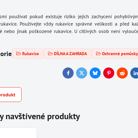
mí používat pokud existuje riziko jejich zachycení pohyblivým
ukavice. Používejte vždy rukavice správné velikosti a před kaž
lé nebo jinak poškozené rukavice. U citlivých osob není vylou
gorie
Rukavice
DÍLNA A ZAHRADA
Ochranné pomůck
Facebook
Twitter
Bluesky
Pinterest
Reddit
L
produkt
y navštívené produkty