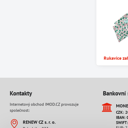
Rukavice za
Kontakty
Bankovní 
Internetový obchod IMOD.CZ provozuje
MONET
společnost:
CZK: 
IBAN: 
RENEW CZ s​. r​. o​.
SWIFT
EUR: 