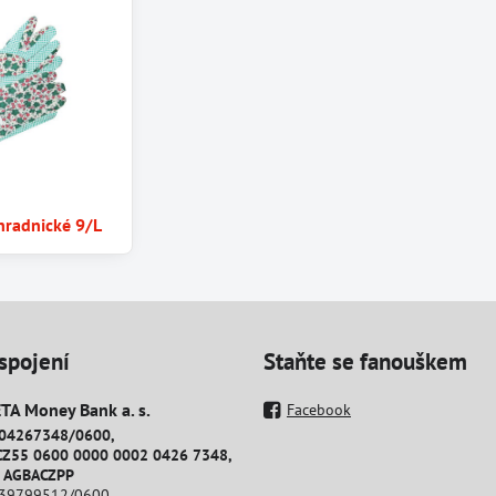
hradnické 9/L
spojení
Staňte se fanouškem
A Money Bank a​. s​.
Facebook
204267348/0600,
CZ55 0600 0000 0002 0426 7348,
: AGBACZPP
239799512/0600,