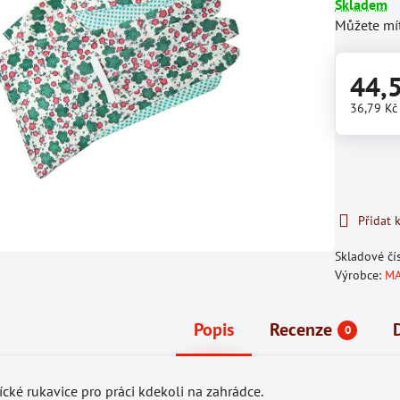
Skladem
Můžete mít
44,
36,79 K
Přidat 
Skladové čí
Výrobce:
MA
Popis
Recenze
0
ícké rukavice pro práci kdekoli na zahrádce.