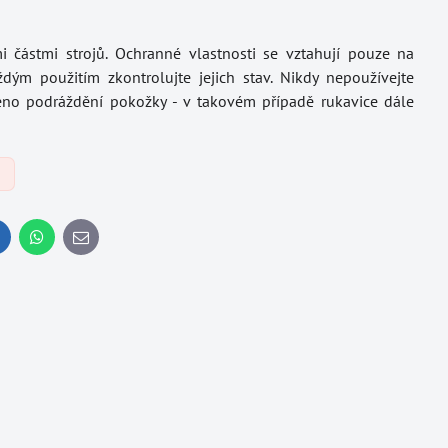
i částmi strojů. Ochranné vlastnosti se vztahují pouze na
dým použitím zkontrolujte jejich stav. Nikdy nepoužívejte
čeno podráždění pokožky - v takovém případě rukavice dále
y
inkedIn
WhatsApp
E-
mail