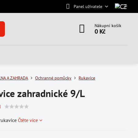
Panel uživatele
Nákupní košík
0 Kč
LNA A ZAHRADA
Ochranné pomůcky
Rukavice
ice zahradnické 9/L
í
rukavice
Čtěte více