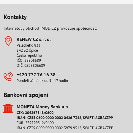
Kontakty
Internetový obchod IMOD.CZ provozuje společnost:
RENEW CZ s​. r​. o​.
Palackého 833
542 32 Úpice
Česká republika
IČO: 28806689
DIČ: CZ28806689
+420 777 76 16 38
Pondělí až pátek od 9 - 17 hodin.
Bankovní spojení
MONETA Money Bank a​. s​.
CZK: 204267348/0600,
IBAN: CZ55 0600 0000 0002 0426 7348, SWIFT: AGBACZPP
EUR: 239799512/0600,
IBAN: CZ39 0600 0000 0002 3979 9512, SWIFT: AGBACZPP