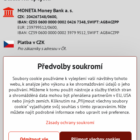
MONETA Money Bank a​. s​.
CZK: 204267348/0600,
IBAN: CZ55 0600 0000 0002 0426 7348, SWIFT: AGBACZPP
EUR: 239799512/0600,
IBAN: CZ39 0600 0000 0002 3979 9512, SWIFT: AGBACZPP
Platba v CZK
Pro zákazníky s adresou v ČR.
Platba v EUR
Předvolby soukromí
Pro zákazníky s adresou na Slovensku.
Staňte se fanouškem
Soubory cookie používáme k vylepšení vaší návštěvy tohoto
webu, k analýze jeho výkonu a ke shromažďování údajů o jeho
používání. Můžeme k tomu použít nástroje a služby třetích stran
Facebook
a shromážděná data mohou být přenášena partnerům v EU, USA
nebo jiných zemích. Kliknutím na „Přijmout všechny soubory
Nakupování
cookie“ vyjadřujete svůj souhlas s tímto zpracováním. Níže
můžete najít podrobné informace nebo upravit své preference.
Zásady ochrany soukromí
2015 - 2025 Copyright RENEW CZ s. r. o.
Odmítnout vše
Přijmout všechny cookies