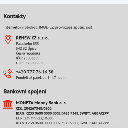
Kontakty
Internetový obchod IMOD.CZ provozuje společnost:
RENEW CZ s​. r​. o​.
Palackého 833
542 32 Úpice
Česká republika
IČO: 28806689
DIČ: CZ28806689
+420 777 76 16 38
Pondělí až pátek od 9 - 17 hodin.
Bankovní spojení
MONETA Money Bank a​. s​.
CZK: 204267348/0600,
IBAN: CZ55 0600 0000 0002 0426 7348, SWIFT: AGBACZPP
EUR: 239799512/0600,
IBAN: CZ39 0600 0000 0002 3979 9512, SWIFT: AGBACZPP